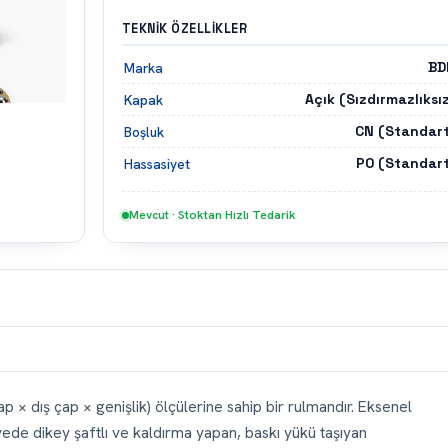
TEKNIK ÖZELLIKLER
BD
Marka
Açık (Sızdırmazlıksı
Kapak
CN (Standart
Boşluk
P0 (Standart
Hassasiyet
Mevcut · Stoktan Hızlı Tedarik
 × dış çap × genişlik) ölçülerine sahip bir rulmandır. Eksenel
yede dikey şaftlı ve kaldırma yapan, baskı yükü taşıyan