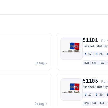
51101
Rul
Eksenel Sabit Bily
d
12
D
26
Detay
BDR
SKF
FAG
51103
Rul
Eksenel Sabit Bily
d
17
D
30
Detay
BDR
SKF
FAG