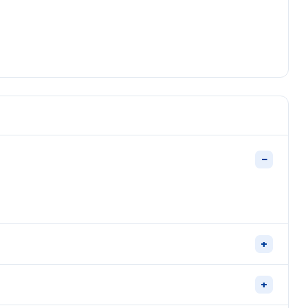
−
+
+