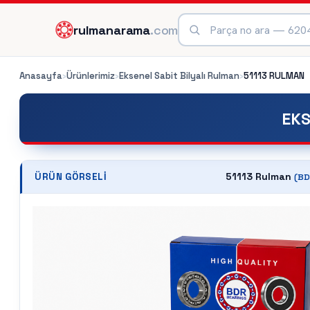
rulmanarama
.com
Anasayfa
›
Ürünlerimiz
›
Eksenel Sabit Bilyalı Rulman
›
51113
RULMAN
EKS
51113 Rulman
ÜRÜN GÖRSELI
(
BD