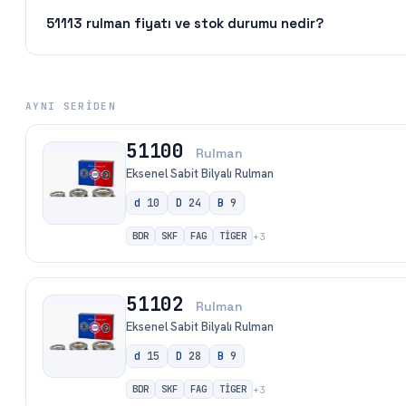
51113 rulman fiyatı ve stok durumu nedir?
AYNI SERIDEN
51100
Rulman
Eksenel Sabit Bilyalı Rulman
d
10
D
24
B
9
BDR
SKF
FAG
TİGER
+
3
51102
Rulman
Eksenel Sabit Bilyalı Rulman
d
15
D
28
B
9
BDR
SKF
FAG
TİGER
+
3