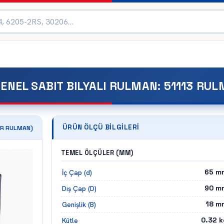
ENEL SABIT BILYALI RULMAN
:
51113 RU
ÜRÜN ÖLÇÜ BILGILERI
R
RULMAN)
TEMEL ÖLÇÜLER (MM)
65
m
İç Çap (d)
90
m
Dış Çap (D)
18
m
Genişlik (B)
0.32
k
Kütle