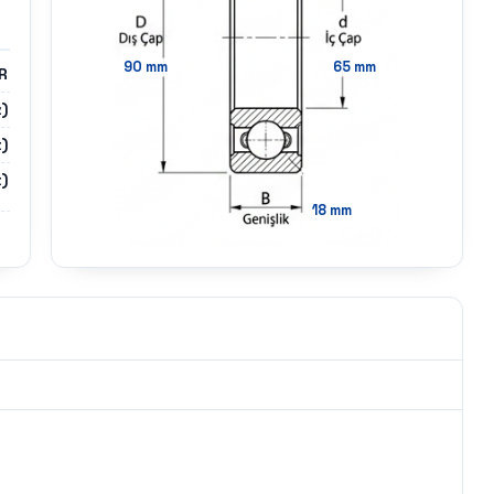
90
mm
65
mm
R
z)
)
)
18
mm