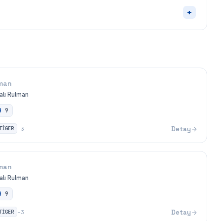
+
man
alı Rulman
B
9
TİGER
Detay
+
3
man
alı Rulman
B
9
TİGER
Detay
+
3