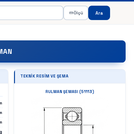
Ara
Ölçü
LMAN
TEKNIK RESIM VE ŞEMA
RULMAN ŞEMASI (
51113
)
m
m
m
g