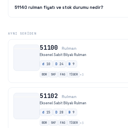
51140 rulman fiyatı ve stok durumu nedir?
AYNI SERIDEN
51100
Rulman
Eksenel Sabit Bilyalı Rulman
d
10
D
24
B
9
BDR
SKF
FAG
TİGER
+
3
51102
Rulman
Eksenel Sabit Bilyalı Rulman
d
15
D
28
B
9
BDR
SKF
FAG
TİGER
+
3