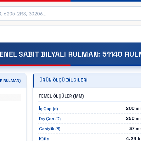
ENEL SABIT BILYALI RULMAN
:
51140 RU
ÜRÜN ÖLÇÜ BILGILERI
R
RULMAN)
TEMEL ÖLÇÜLER (MM)
200
m
İç Çap (d)
250
m
Dış Çap (D)
37
m
Genişlik (B)
4.24
k
Kütle