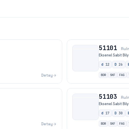
51101
Rul
Eksenel Sabit Bily
d
12
D
26
Detay
BDR
SKF
FAG
51103
Rul
Eksenel Sabit Bily
d
17
D
30
Detay
BDR
SKF
FAG