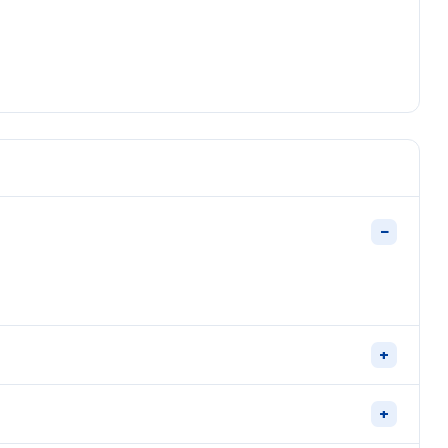
−
+
+