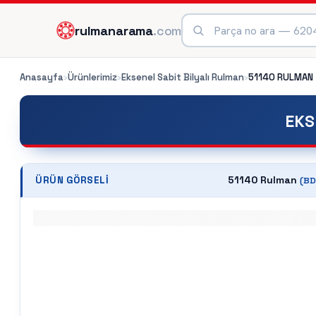
rulmanarama
.com
Anasayfa
›
Ürünlerimiz
›
Eksenel Sabit Bilyalı Rulman
›
51140
RULMAN
EKS
51140 Rulman
ÜRÜN GÖRSELI
(
BD