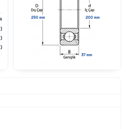
250
mm
200
mm
R
z)
)
)
37
mm