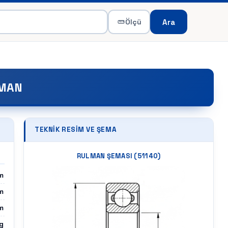
Ara
Ölçü
LMAN
TEKNIK RESIM VE ŞEMA
RULMAN ŞEMASI (
51140
)
m
m
m
g