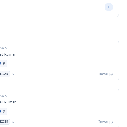
+
man
alı Rulman
B
9
TİGER
Detay
+
3
man
alı Rulman
B
9
TİGER
Detay
+
3