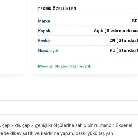
TEKNIK ÖZELLIKLER
BD
Marka
Açık (Sızdırmazlıksı
Kapak
CN (Standart
Boşluk
P0 (Standart
Hassasiyet
Mevcut · Stoktan Hızlı Tedarik
ap × dış çap × genişlik) ölçülerine sahip bir rulmandır. Eksenel
yede dikey şaftlı ve kaldırma yapan, baskı yükü taşıyan