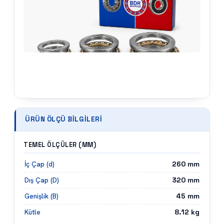
ÜRÜN ÖLÇÜ BILGILERI
TEMEL ÖLÇÜLER (MM)
260
mm
İç Çap (d)
320
mm
Dış Çap (D)
45
mm
Genişlik (B)
8.12
kg
Kütle