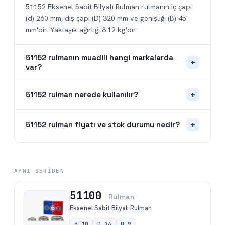
51152 Eksenel Sabit Bilyalı Rulman rulmanın iç çapı
(d) 260 mm, dış çapı (D) 320 mm ve genişliği (B) 45
mm'dir. Yaklaşık ağırlığı 8.12 kg'dır.
51152 rulmanın muadili hangi markalarda
+
var?
+
51152 rulman nerede kullanılır?
+
51152 rulman fiyatı ve stok durumu nedir?
AYNI SERIDEN
51100
Rulman
Eksenel Sabit Bilyalı Rulman
d
10
D
24
B
9