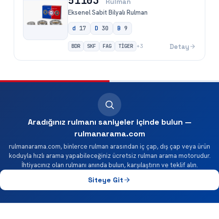
51103
Rulman
Eksenel Sabit Bilyalı Rulman
d
17
D
30
B
9
BDR
SKF
FAG
TİGER
Detay
+
3
Aradığınız rulmanı saniyeler içinde bulun —
rulmanarama.com
rulmanarama.com, binlerce rulman arasından iç çap, dış çap veya ürün
koduyla hızlı arama yapabileceğiniz ücretsiz rulman arama motorudur.
İhtiyacınız olan rulmanı anında bulun, karşılaştırın ve teklif alın.
Siteye Git