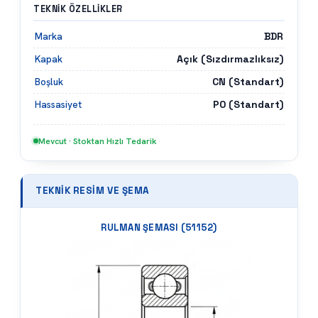
TEKNIK ÖZELLIKLER
BDR
Marka
Açık (Sızdırmazlıksız)
Kapak
CN (Standart)
Boşluk
P0 (Standart)
Hassasiyet
Mevcut · Stoktan Hızlı Tedarik
TEKNIK RESIM VE ŞEMA
RULMAN ŞEMASI (
51152
)