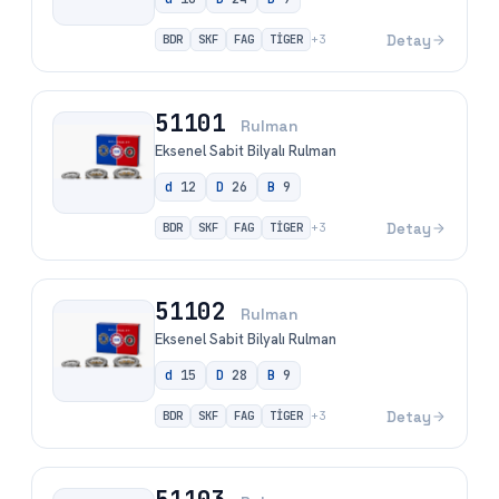
BDR
SKF
FAG
TİGER
Detay
+
3
51101
Rulman
Eksenel Sabit Bilyalı Rulman
d
12
D
26
B
9
BDR
SKF
FAG
TİGER
Detay
+
3
51102
Rulman
Eksenel Sabit Bilyalı Rulman
d
15
D
28
B
9
BDR
SKF
FAG
TİGER
Detay
+
3