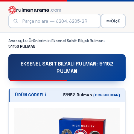
rulmanarama
.com
Ölçü
Anasayfa
›
Ürünlerimiz
›
Eksenel Sabit Bilyalı Rulman
›
51152
RULMAN
EKSENEL SABIT BILYALI RULMAN
:
51152
RULMAN
51152 Rulman
ÜRÜN GÖRSELI
(
BDR
RULMAN)