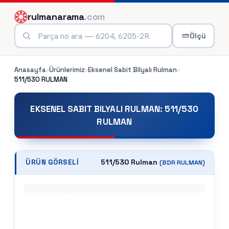
rulmanarama
.com
Ölçü
Anasayfa
›
Ürünlerimiz
›
Eksenel Sabit Bilyalı Rulman
›
511/530
RULMAN
EKSENEL SABIT BILYALI RULMAN
:
511/530
RULMAN
511/530 Rulman
ÜRÜN GÖRSELI
(
BDR
RULMAN)