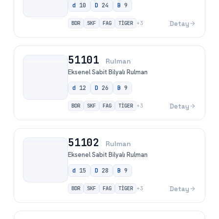
d
10
D
24
B
9
BDR
SKF
FAG
TİGER
Detay
+
3
51101
Rulman
Eksenel Sabit Bilyalı Rulman
d
12
D
26
B
9
BDR
SKF
FAG
TİGER
Detay
+
3
51102
Rulman
Eksenel Sabit Bilyalı Rulman
d
15
D
28
B
9
BDR
SKF
FAG
TİGER
Detay
+
3