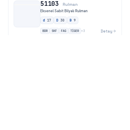
51103
Rulman
Eksenel Sabit Bilyalı Rulman
d
17
D
30
B
9
BDR
SKF
FAG
TİGER
Detay
+
3
Aradığınız rulmanı saniyeler içinde bulun —
rulmanarama.com
rulmanarama.com, binlerce rulman arasından iç çap, dış çap veya ürün
koduyla hızlı arama yapabileceğiniz ücretsiz rulman arama motorudur.
İhtiyacınız olan rulmanı anında bulun, karşılaştırın ve teklif alın.
Siteye Git