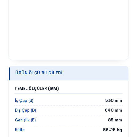
ÜRÜN ÖLÇÜ BILGILERI
TEMEL ÖLÇÜLER (MM)
530
mm
İç Çap (d)
640
mm
Dış Çap (D)
85
mm
Genişlik (B)
56.25
kg
Kütle