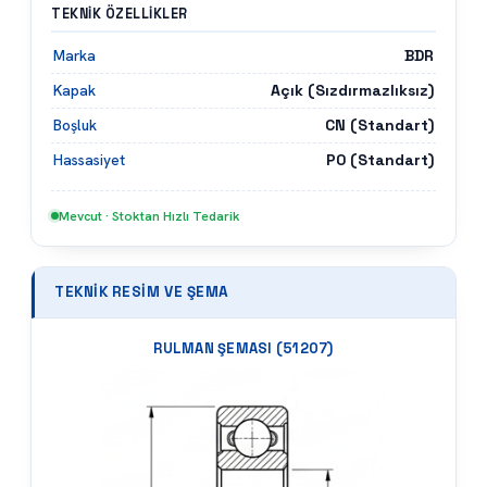
TEKNIK ÖZELLIKLER
BDR
Marka
Açık (Sızdırmazlıksız)
Kapak
CN (Standart)
Boşluk
P0 (Standart)
Hassasiyet
Mevcut · Stoktan Hızlı Tedarik
TEKNIK RESIM VE ŞEMA
RULMAN ŞEMASI (
51207
)