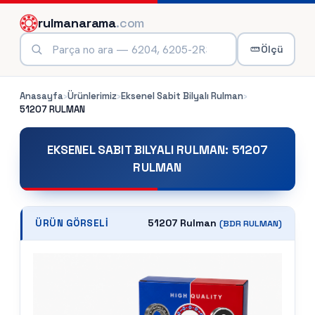
rulmanarama
.com
Ölçü
Anasayfa
›
Ürünlerimiz
›
Eksenel Sabit Bilyalı Rulman
›
51207
RULMAN
EKSENEL SABIT BILYALI RULMAN
:
51207
RULMAN
51207 Rulman
ÜRÜN GÖRSELI
(
BDR
RULMAN)