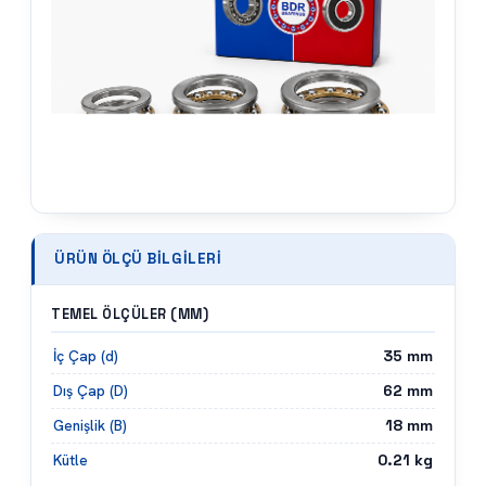
ÜRÜN ÖLÇÜ BILGILERI
TEMEL ÖLÇÜLER (MM)
35
mm
İç Çap (d)
62
mm
Dış Çap (D)
18
mm
Genişlik (B)
0.21
kg
Kütle