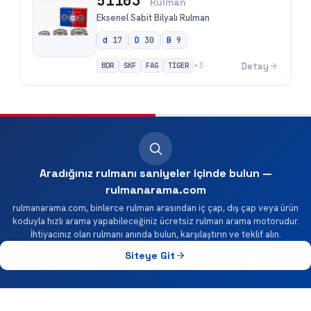
51103
Rulman
Eksenel Sabit Bilyalı Rulman
d
17
D
30
B
9
BDR
SKF
FAG
TİGER
Detay
+
3
Aradığınız rulmanı saniyeler içinde bulun —
rulmanarama.com
rulmanarama.com, binlerce rulman arasından iç çap, dış çap veya ürün
koduyla hızlı arama yapabileceğiniz ücretsiz rulman arama motorudur.
İhtiyacınız olan rulmanı anında bulun, karşılaştırın ve teklif alın.
Siteye Git