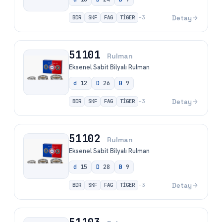
BDR
SKF
FAG
TİGER
Detay
+
3
51101
Rulman
Eksenel Sabit Bilyalı Rulman
d
12
D
26
B
9
BDR
SKF
FAG
TİGER
Detay
+
3
51102
Rulman
Eksenel Sabit Bilyalı Rulman
d
15
D
28
B
9
BDR
SKF
FAG
TİGER
Detay
+
3