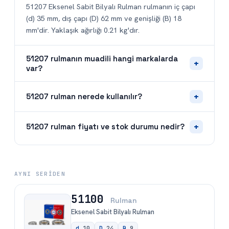
51207 Eksenel Sabit Bilyalı Rulman rulmanın iç çapı
(d) 35 mm, dış çapı (D) 62 mm ve genişliği (B) 18
mm'dir. Yaklaşık ağırlığı 0.21 kg'dır.
51207 rulmanın muadili hangi markalarda
+
var?
+
51207 rulman nerede kullanılır?
+
51207 rulman fiyatı ve stok durumu nedir?
AYNI SERIDEN
51100
Rulman
Eksenel Sabit Bilyalı Rulman
d
10
D
24
B
9