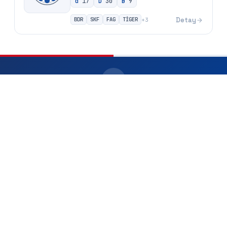
d
17
D
30
B
9
BDR
SKF
FAG
TİGER
Detay
+
3
Aradığınız rulmanı saniyeler içinde bulun —
rulmanarama.com
rulmanarama.com, binlerce rulman arasından iç çap, dış çap veya ürün
koduyla hızlı arama yapabileceğiniz ücretsiz rulman arama motorudur.
İhtiyacınız olan rulmanı anında bulun, karşılaştırın ve teklif alın.
Siteye Git
rulmanarama
.com
Ana sayfa