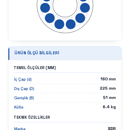
ÜRÜN ÖLÇÜ BILGILERI
TEMEL ÖLÇÜLER (MM)
160
mm
İç Çap (d)
225
mm
Dış Çap (D)
51
mm
Genişlik (B)
6.4
kg
Kütle
TEKNIK ÖZELLIKLER
BDR
Marka