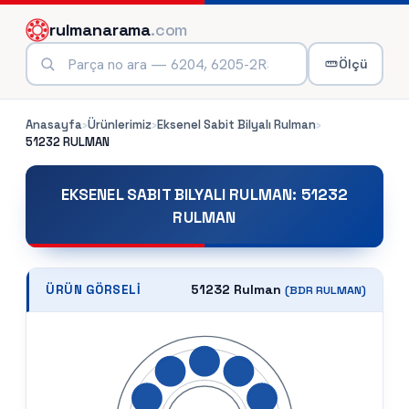
rulmanarama
.com
Ölçü
Anasayfa
›
Ürünlerimiz
›
Eksenel Sabit Bilyalı Rulman
›
51232
RULMAN
EKSENEL SABIT BILYALI RULMAN
:
51232
RULMAN
51232 Rulman
ÜRÜN GÖRSELI
(
BDR
RULMAN)