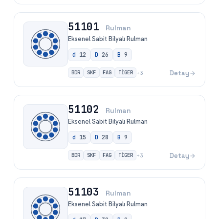
51101
Rulman
Eksenel Sabit Bilyalı Rulman
d
12
D
26
B
9
BDR
SKF
FAG
TİGER
Detay
+
3
51102
Rulman
Eksenel Sabit Bilyalı Rulman
d
15
D
28
B
9
BDR
SKF
FAG
TİGER
Detay
+
3
51103
Rulman
Eksenel Sabit Bilyalı Rulman