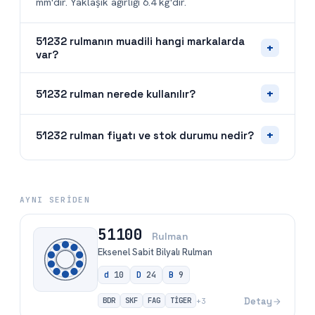
mm'dir. Yaklaşık ağırlığı 6.4 kg'dır.
51232 rulmanın muadili hangi markalarda
+
var?
+
51232 rulman nerede kullanılır?
+
51232 rulman fiyatı ve stok durumu nedir?
AYNI SERIDEN
51100
Rulman
Eksenel Sabit Bilyalı Rulman
d
10
D
24
B
9
BDR
SKF
FAG
TİGER
Detay
+
3