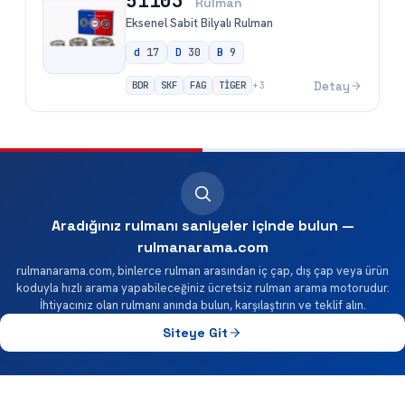
51103
Rulman
Eksenel Sabit Bilyalı Rulman
d
17
D
30
B
9
BDR
SKF
FAG
TİGER
Detay
+
3
Aradığınız rulmanı saniyeler içinde bulun —
rulmanarama.com
rulmanarama.com, binlerce rulman arasından iç çap, dış çap veya ürün
koduyla hızlı arama yapabileceğiniz ücretsiz rulman arama motorudur.
İhtiyacınız olan rulmanı anında bulun, karşılaştırın ve teklif alın.
Siteye Git