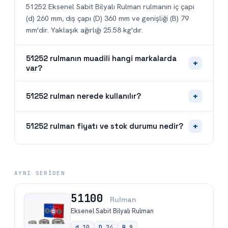
51252 Eksenel Sabit Bilyalı Rulman rulmanın iç çapı
(d) 260 mm, dış çapı (D) 360 mm ve genişliği (B) 79
mm'dir. Yaklaşık ağırlığı 25.58 kg'dır.
51252 rulmanın muadili hangi markalarda
+
var?
+
51252 rulman nerede kullanılır?
+
51252 rulman fiyatı ve stok durumu nedir?
AYNI SERIDEN
51100
Rulman
Eksenel Sabit Bilyalı Rulman
d
10
D
24
B
9