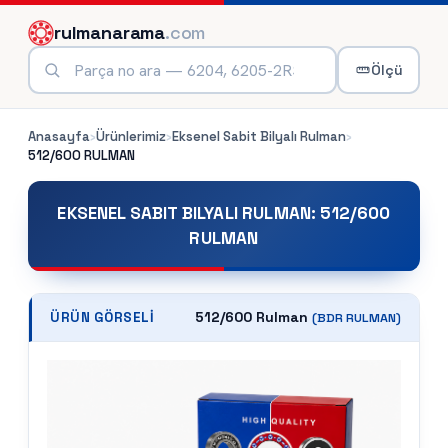
rulmanarama
.com
Ölçü
Anasayfa
›
Ürünlerimiz
›
Eksenel Sabit Bilyalı Rulman
›
512/600
RULMAN
EKSENEL SABIT BILYALI RULMAN
:
512/600
RULMAN
512/600 Rulman
ÜRÜN GÖRSELI
(
BDR
RULMAN)