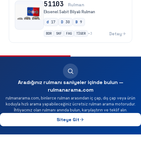
51103
Rulman
Eksenel Sabit Bilyalı Rulman
d
17
D
30
B
9
BDR
SKF
FAG
TİGER
Detay
+
3
Aradığınız rulmanı saniyeler içinde bulun —
rulmanarama.com
rulmanarama.com, binlerce rulman arasından iç çap, dış çap veya ürün
koduyla hızlı arama yapabileceğiniz ücretsiz rulman arama motorudur.
İhtiyacınız olan rulmanı anında bulun, karşılaştırın ve teklif alın.
Siteye Git