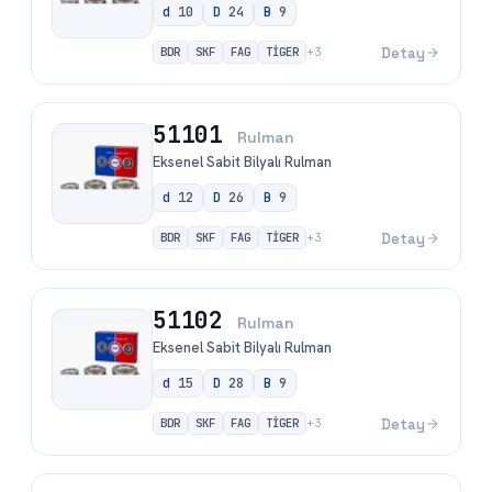
d
10
D
24
B
9
BDR
SKF
FAG
TİGER
Detay
+
3
51101
Rulman
Eksenel Sabit Bilyalı Rulman
d
12
D
26
B
9
BDR
SKF
FAG
TİGER
Detay
+
3
51102
Rulman
Eksenel Sabit Bilyalı Rulman
d
15
D
28
B
9
BDR
SKF
FAG
TİGER
Detay
+
3