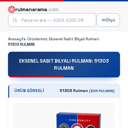
rulmanarama
.com
Ölçü
Anasayfa
›
Ürünlerimiz
›
Eksenel Sabit Bilyalı Rulman
›
51303
RULMAN
EKSENEL SABIT BILYALI RULMAN
:
51303
RULMAN
51303 Rulman
ÜRÜN GÖRSELI
(
BDR
RULMAN)