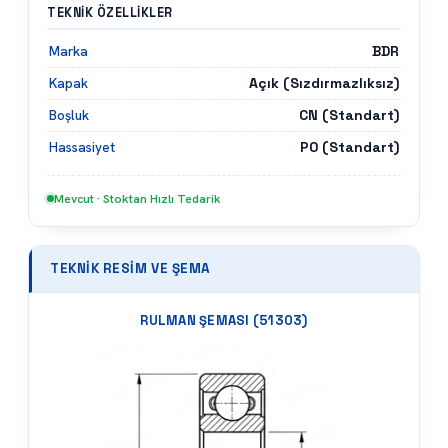
TEKNIK ÖZELLIKLER
BDR
Marka
Açık (Sızdırmazlıksız)
Kapak
CN (Standart)
Boşluk
P0 (Standart)
Hassasiyet
Mevcut · Stoktan Hızlı Tedarik
TEKNIK RESIM VE ŞEMA
RULMAN ŞEMASI (
51303
)