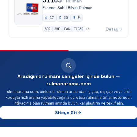
51103
Rulman
Eksenel Sabit Bilyalı Rulman
d
17
D
30
B
9
BDR
SKF
FAG
TİGER
Detay
+
3
Aradığınız rulmanı saniyeler içinde bulun —
rulmanarama.com
rulmanarama.com, binlerce rulman arasından iç çap, dış çap veya ürün
koduyla hızlı arama yapabileceğiniz ücretsiz rulman arama motorudur.
İhtiyacınız olan rulmanı anında bulun, karşılaştırın ve teklif alın.
Siteye Git