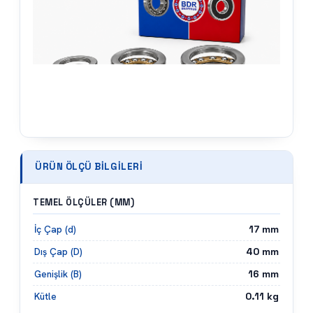
ÜRÜN ÖLÇÜ BILGILERI
TEMEL ÖLÇÜLER (MM)
17
mm
İç Çap (d)
40
mm
Dış Çap (D)
16
mm
Genişlik (B)
0.11
kg
Kütle