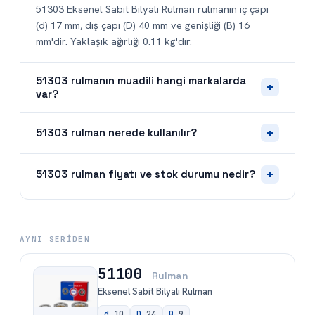
51303 Eksenel Sabit Bilyalı Rulman rulmanın iç çapı
(d) 17 mm, dış çapı (D) 40 mm ve genişliği (B) 16
mm'dir. Yaklaşık ağırlığı 0.11 kg'dır.
51303 rulmanın muadili hangi markalarda
+
var?
+
51303 rulman nerede kullanılır?
+
51303 rulman fiyatı ve stok durumu nedir?
AYNI SERIDEN
51100
Rulman
Eksenel Sabit Bilyalı Rulman
d
10
D
24
B
9