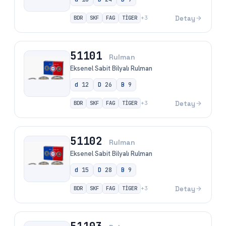
BDR
SKF
FAG
TİGER
Detay
+
3
51101
Rulman
Eksenel Sabit Bilyalı Rulman
d
12
D
26
B
9
BDR
SKF
FAG
TİGER
Detay
+
3
51102
Rulman
Eksenel Sabit Bilyalı Rulman
d
15
D
28
B
9
BDR
SKF
FAG
TİGER
Detay
+
3