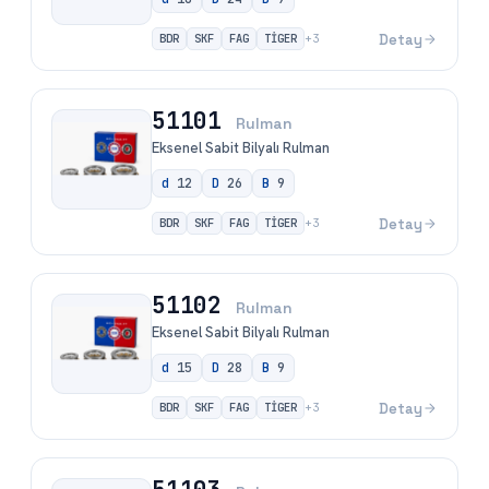
BDR
SKF
FAG
TİGER
Detay
+
3
51101
Rulman
Eksenel Sabit Bilyalı Rulman
d
12
D
26
B
9
BDR
SKF
FAG
TİGER
Detay
+
3
51102
Rulman
Eksenel Sabit Bilyalı Rulman
d
15
D
28
B
9
BDR
SKF
FAG
TİGER
Detay
+
3