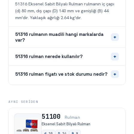
51316 Eksenel Sabit Bilyalı Rulman rulmanın iç çapı
(d) 80 mm, dış çapı (D) 140 mm ve genişliği (B) 44
mm'dir. Yaklaşık ağırlığı 2.64 kg'dır.
51316 rulmanın muadili hangi markalarda
+
var?
+
51316 rulman nerede kullanılır?
+
51316 rulman fiyatı ve stok durumu nedir?
AYNI SERIDEN
51100
Rulman
Eksenel Sabit Bilyalı Rulman
d
10
D
24
B
9