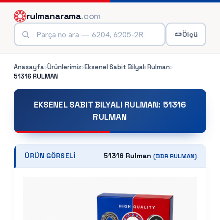
rulmanarama
.com
Ölçü
Anasayfa
›
Ürünlerimiz
›
Eksenel Sabit Bilyalı Rulman
›
51316
RULMAN
EKSENEL SABIT BILYALI RULMAN
:
51316
RULMAN
51316 Rulman
ÜRÜN GÖRSELI
(
BDR
RULMAN)