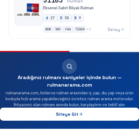
51103
Rulman
Eksenel Sabit Bilyalı Rulman
d
17
D
30
B
9
BDR
SKF
FAG
TİGER
Detay
+
3
Aradığınız rulmanı saniyeler içinde bulun —
rulmanarama.com
rulmanarama.com, binlerce rulman arasından iç çap, dış çap veya ürün
koduyla hızlı arama yapabileceğiniz ücretsiz rulman arama motorudur.
İhtiyacınız olan rulmanı anında bulun, karşılaştırın ve teklif alın.
Siteye Git