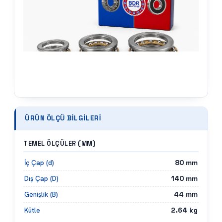
ÜRÜN ÖLÇÜ BILGILERI
TEMEL ÖLÇÜLER (MM)
80
mm
İç Çap (d)
140
mm
Dış Çap (D)
44
mm
Genişlik (B)
2.64
kg
Kütle