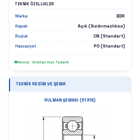
TEKNIK ÖZELLIKLER
BDR
Marka
Açık (Sızdırmazlıksız)
Kapak
CN (Standart)
Boşluk
P0 (Standart)
Hassasiyet
Mevcut · Stoktan Hızlı Tedarik
TEKNIK RESIM VE ŞEMA
RULMAN ŞEMASI (
51316
)