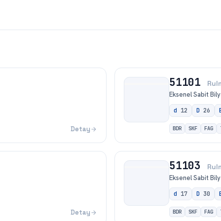
51101
Rul
Eksenel Sabit Bily
d
12
D
26
Detay
BDR
SKF
FAG
51103
Rul
Eksenel Sabit Bily
d
17
D
30
Detay
BDR
SKF
FAG