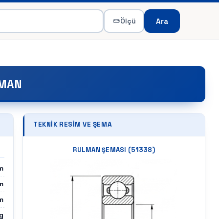
Ara
Ölçü
LMAN
TEKNIK RESIM VE ŞEMA
RULMAN ŞEMASI (
51338
)
m
m
m
g