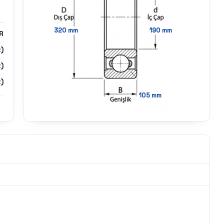
320
mm
190
mm
R
z)
)
)
105
mm