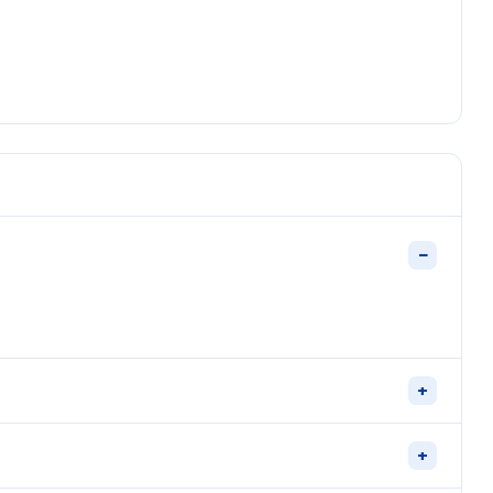
−
+
+