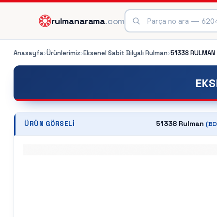
rulmanarama
.com
Anasayfa
›
Ürünlerimiz
›
Eksenel Sabit Bilyalı Rulman
›
51338
RULMAN
EKS
51338 Rulman
ÜRÜN GÖRSELI
(
BD