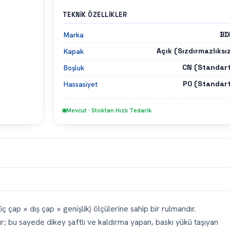
TEKNIK ÖZELLIKLER
BD
Marka
Açık (Sızdırmazlıksı
Kapak
CN (Standart
Boşluk
P0 (Standart
Hassasiyet
Mevcut · Stoktan Hızlı Tedarik
çap × dış çap × genişlik) ölçülerine sahip bir rulmandır.
ır; bu sayede dikey şaftlı ve kaldırma yapan, baskı yükü taşıyan