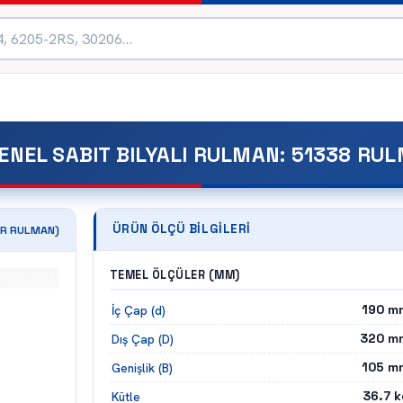
ENEL SABIT BILYALI RULMAN
:
51338 RU
ÜRÜN ÖLÇÜ BILGILERI
R
RULMAN)
TEMEL ÖLÇÜLER (MM)
190
m
İç Çap (d)
320
m
Dış Çap (D)
105
m
Genişlik (B)
36.7
k
Kütle