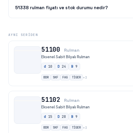
51338 rulman fiyatı ve stok durumu nedir?
AYNI SERIDEN
51100
Rulman
Eksenel Sabit Bilyalı Rulman
d
10
D
24
B
9
BDR
SKF
FAG
TİGER
+
3
51102
Rulman
Eksenel Sabit Bilyalı Rulman
d
15
D
28
B
9
BDR
SKF
FAG
TİGER
+
3