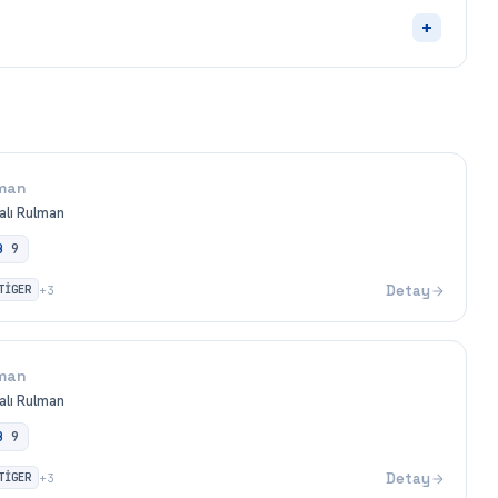
+
man
alı Rulman
B
9
TİGER
Detay
+
3
man
alı Rulman
B
9
TİGER
Detay
+
3