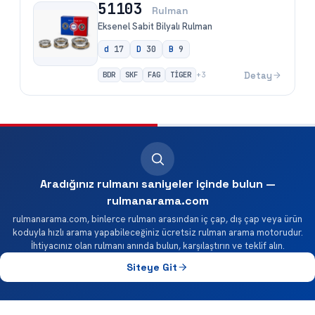
51103
Rulman
Eksenel Sabit Bilyalı Rulman
d
17
D
30
B
9
BDR
SKF
FAG
TİGER
Detay
+
3
Aradığınız rulmanı saniyeler içinde bulun —
rulmanarama.com
rulmanarama.com, binlerce rulman arasından iç çap, dış çap veya ürün
koduyla hızlı arama yapabileceğiniz ücretsiz rulman arama motorudur.
İhtiyacınız olan rulmanı anında bulun, karşılaştırın ve teklif alın.
Siteye Git