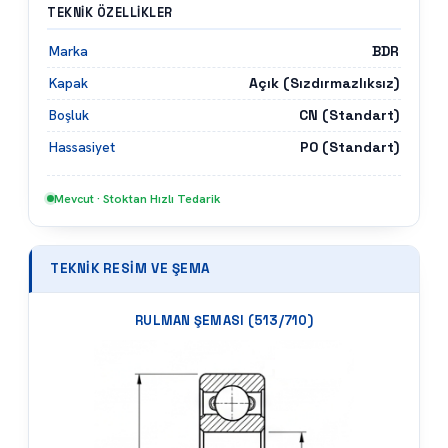
TEKNIK ÖZELLIKLER
BDR
Marka
Açık (Sızdırmazlıksız)
Kapak
CN (Standart)
Boşluk
P0 (Standart)
Hassasiyet
Mevcut · Stoktan Hızlı Tedarik
TEKNIK RESIM VE ŞEMA
RULMAN ŞEMASI (
513/710
)