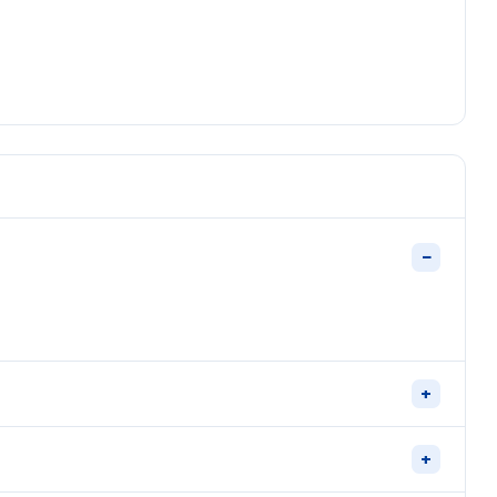
−
+
+