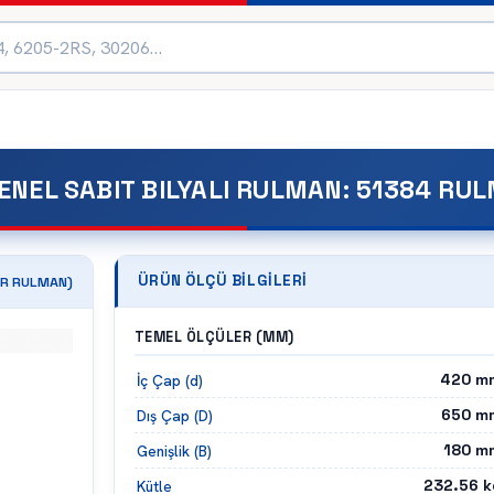
ENEL SABIT BILYALI RULMAN
:
51384 RU
ÜRÜN ÖLÇÜ BILGILERI
R
RULMAN)
TEMEL ÖLÇÜLER (MM)
420
m
İç Çap (d)
650
m
Dış Çap (D)
180
m
Genişlik (B)
232.56
k
Kütle