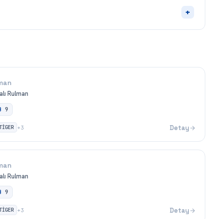
+
man
alı Rulman
B
9
TİGER
Detay
+
3
man
alı Rulman
B
9
TİGER
Detay
+
3