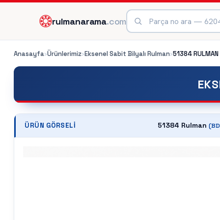
rulmanarama
.com
Anasayfa
›
Ürünlerimiz
›
Eksenel Sabit Bilyalı Rulman
›
51384
RULMAN
EKS
51384 Rulman
ÜRÜN GÖRSELI
(
BD