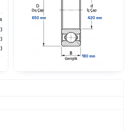
650
mm
420
mm
R
z)
)
)
180
mm