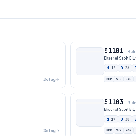
51101
Rul
Eksenel Sabit Bily
d
12
D
26
Detay
BDR
SKF
FAG
51103
Rul
Eksenel Sabit Bily
d
17
D
30
Detay
BDR
SKF
FAG