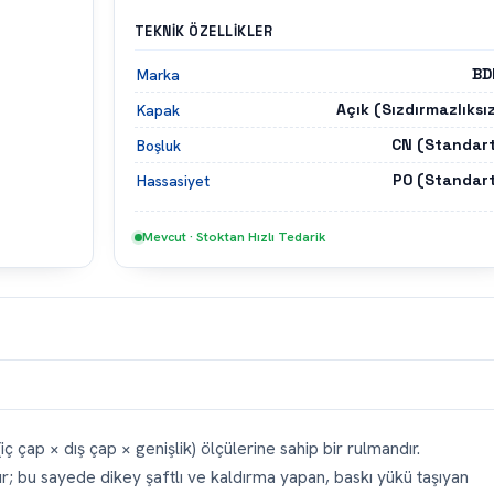
TEKNIK ÖZELLIKLER
BD
Marka
Açık (Sızdırmazlıksı
Kapak
CN (Standart
Boşluk
P0 (Standart
Hassasiyet
Mevcut · Stoktan Hızlı Tedarik
çap × dış çap × genişlik) ölçülerine sahip bir rulmandır.
ır; bu sayede dikey şaftlı ve kaldırma yapan, baskı yükü taşıyan