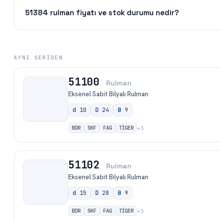
51384 rulman fiyatı ve stok durumu nedir?
AYNI SERIDEN
51100
Rulman
Eksenel Sabit Bilyalı Rulman
d
10
D
24
B
9
BDR
SKF
FAG
TİGER
+
3
51102
Rulman
Eksenel Sabit Bilyalı Rulman
d
15
D
28
B
9
BDR
SKF
FAG
TİGER
+
3