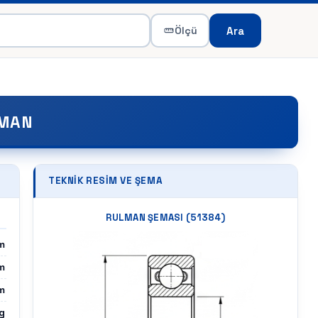
Ara
Ölçü
LMAN
TEKNIK RESIM VE ŞEMA
RULMAN ŞEMASI (
51384
)
m
m
m
g