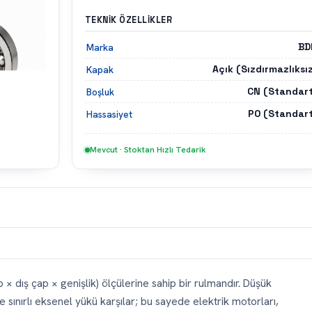
TEKNIK ÖZELLIKLER
BD
Marka
Açık (Sızdırmazlıksı
Kapak
CN (Standart
Boşluk
P0 (Standart
Hassasiyet
Mevcut · Stoktan Hızlı Tedarik
 × dış çap × genişlik) ölçülerine sahip bir rulmandır. Düşük
ınırlı eksenel yükü karşılar; bu sayede elektrik motorları,