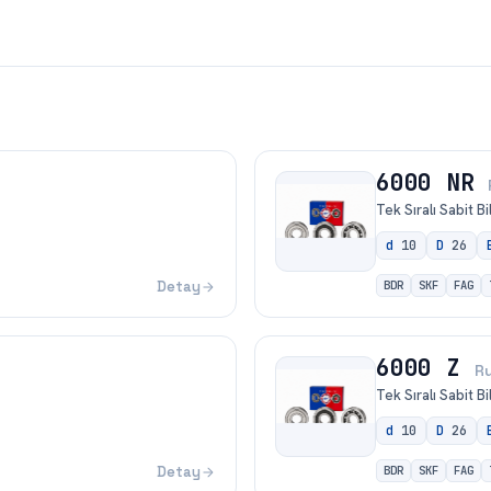
6000 NR
Tek Sıralı Sabit B
d
10
D
26
Detay
BDR
SKF
FAG
6000 Z
R
Tek Sıralı Sabit B
d
10
D
26
Detay
BDR
SKF
FAG