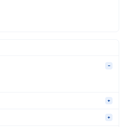
−
+
+