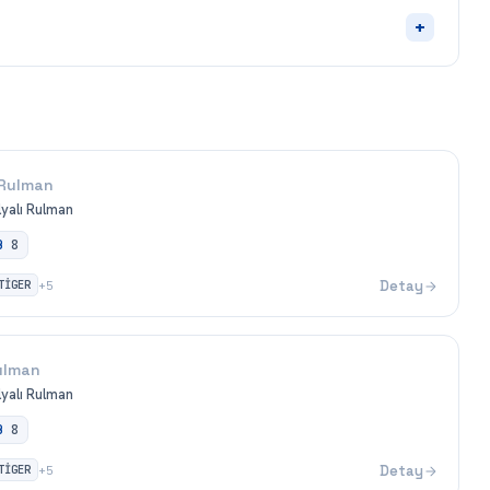
+
Rulman
ilyalı Rulman
B
8
TİGER
Detay
+
5
ulman
ilyalı Rulman
B
8
TİGER
Detay
+
5