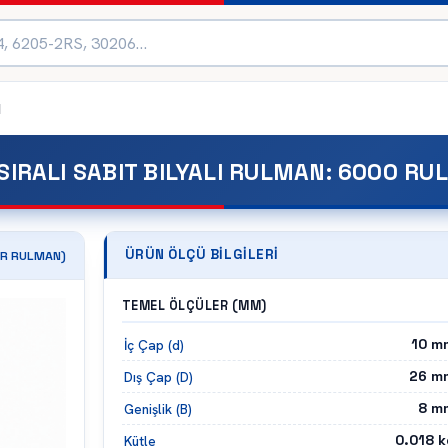
N
SIRALI SABIT BILYALI RULMAN
:
6000 RU
ÜRÜN ÖLÇÜ BILGILERI
R
RULMAN)
TEMEL ÖLÇÜLER (MM)
10
m
İç Çap (d)
26
m
Dış Çap (D)
8
m
Genişlik (B)
0.018
k
Kütle