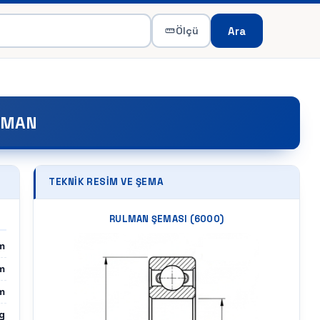
Ara
Ölçü
LMAN
TEKNIK RESIM VE ŞEMA
RULMAN ŞEMASI (
6000
)
m
m
m
g