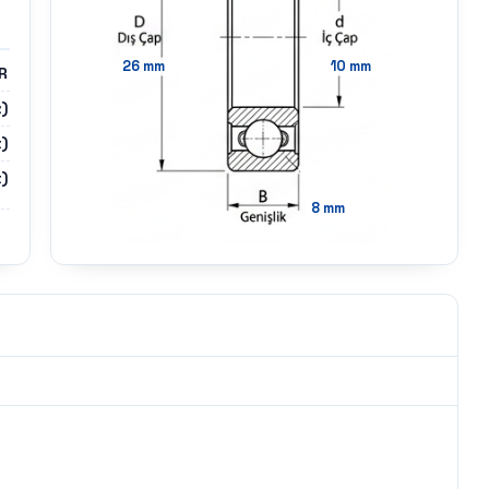
26
mm
10
mm
R
z)
)
)
8
mm