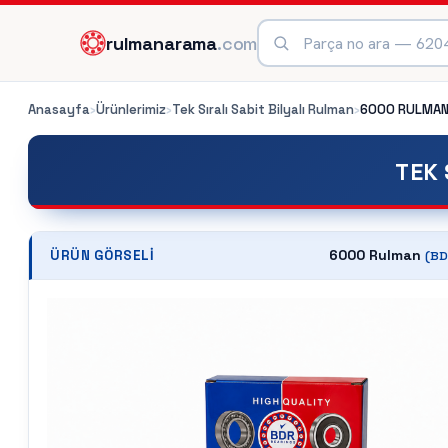
rulmanarama
.com
Anasayfa
›
Ürünlerimiz
›
Tek Sıralı Sabit Bilyalı Rulman
›
6000
RULMA
TEK 
6000 Rulman
ÜRÜN GÖRSELI
(
BD