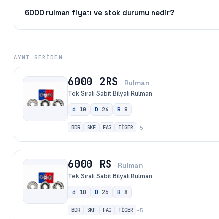
6000 rulman fiyatı ve stok durumu nedir?
AYNI SERIDEN
6000 2RS
Rulman
Tek Sıralı Sabit Bilyalı Rulman
d
10
D
26
B
8
BDR
SKF
FAG
TİGER
+
5
6000 RS
Rulman
Tek Sıralı Sabit Bilyalı Rulman
d
10
D
26
B
8
BDR
SKF
FAG
TİGER
+
5