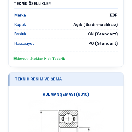
TEKNIK ÖZELLIKLER
BDR
Marka
Açık (Sızdırmazlıksız)
Kapak
CN (Standart)
Boşluk
P0 (Standart)
Hassasiyet
Mevcut · Stoktan Hızlı Tedarik
TEKNIK RESIM VE ŞEMA
RULMAN ŞEMASI (
6010
)