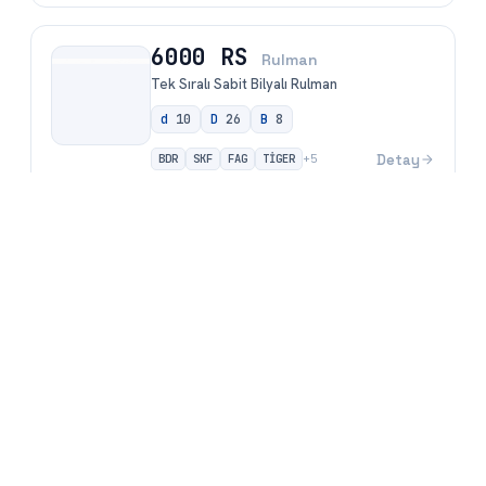
6000 RS
Rulman
Tek Sıralı Sabit Bilyalı Rulman
d
10
D
26
B
8
BDR
SKF
FAG
TİGER
Detay
+
5
Aradığınız rulmanı saniyeler içinde bulun —
rulmanarama.com
rulmanarama.com, binlerce rulman arasından iç çap, dış çap veya ürün
koduyla hızlı arama yapabileceğiniz ücretsiz rulman arama motorudur.
İhtiyacınız olan rulmanı anında bulun, karşılaştırın ve teklif alın.
Siteye Git