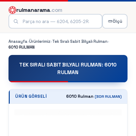
rulmanarama
.com
Ölçü
Anasayfa
›
Ürünlerimiz
›
Tek Sıralı Sabit Bilyalı Rulman
›
6010
RULMAN
TEK SIRALI SABIT BILYALI RULMAN
:
6010
RULMAN
6010 Rulman
ÜRÜN GÖRSELI
(
BDR
RULMAN)