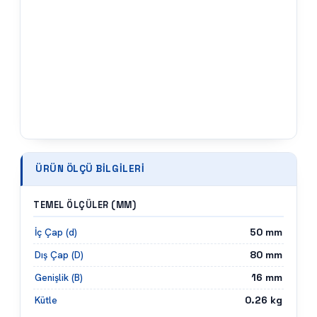
ÜRÜN ÖLÇÜ BILGILERI
TEMEL ÖLÇÜLER (MM)
50
mm
İç Çap (d)
80
mm
Dış Çap (D)
16
mm
Genişlik (B)
0.26
kg
Kütle