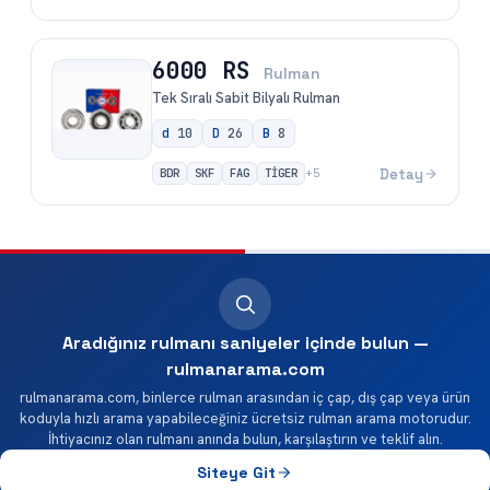
6000 RS
Rulman
Tek Sıralı Sabit Bilyalı Rulman
d
10
D
26
B
8
BDR
SKF
FAG
TİGER
Detay
+
5
Aradığınız rulmanı saniyeler içinde bulun —
rulmanarama.com
rulmanarama.com, binlerce rulman arasından iç çap, dış çap veya ürün
koduyla hızlı arama yapabileceğiniz ücretsiz rulman arama motorudur.
İhtiyacınız olan rulmanı anında bulun, karşılaştırın ve teklif alın.
Siteye Git