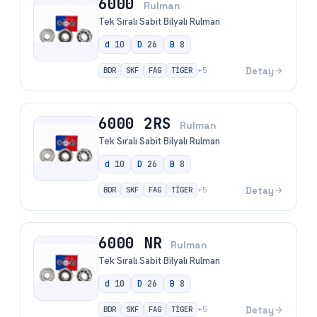
6000
Rulman
Tek Sıralı Sabit Bilyalı Rulman
d
10
D
26
B
8
BDR
SKF
FAG
TİGER
Detay
+
5
6000 2RS
Rulman
Tek Sıralı Sabit Bilyalı Rulman
d
10
D
26
B
8
BDR
SKF
FAG
TİGER
Detay
+
5
6000 NR
Rulman
Tek Sıralı Sabit Bilyalı Rulman
d
10
D
26
B
8
BDR
SKF
FAG
TİGER
Detay
+
5