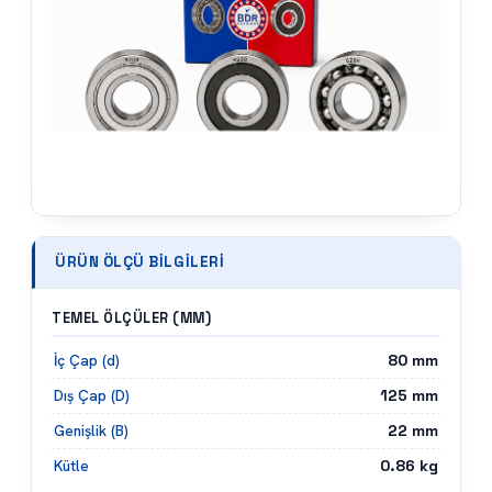
ÜRÜN ÖLÇÜ BILGILERI
TEMEL ÖLÇÜLER (MM)
80
mm
İç Çap (d)
125
mm
Dış Çap (D)
22
mm
Genişlik (B)
0.86
kg
Kütle