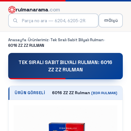
rulmanarama
.com
Ölçü
Anasayfa
›
Ürünlerimiz
›
Tek Sıralı Sabit Bilyalı Rulman
›
6016 ZZ ZZ
RULMAN
TEK SIRALI SABIT BILYALI RULMAN
:
6016
ZZ ZZ RULMAN
6016 ZZ ZZ Rulman
ÜRÜN GÖRSELI
(
BDR
RULMAN)