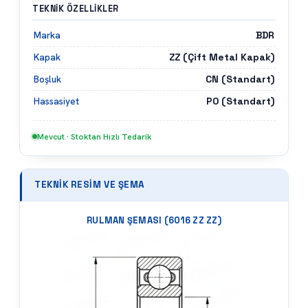
TEKNIK ÖZELLIKLER
BDR
Marka
ZZ (Çift Metal Kapak)
Kapak
CN (Standart)
Boşluk
P0 (Standart)
Hassasiyet
Mevcut · Stoktan Hızlı Tedarik
TEKNIK RESIM VE ŞEMA
RULMAN ŞEMASI (
6016 ZZ ZZ
)