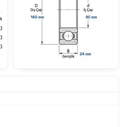
140
mm
90
mm
R
z)
)
)
24
mm