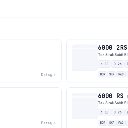
6000 2RS
Tek Sıralı Sabit B
d
10
D
26
Detay
BDR
SKF
FAG
6000 RS
Tek Sıralı Sabit B
d
10
D
26
Detay
BDR
SKF
FAG