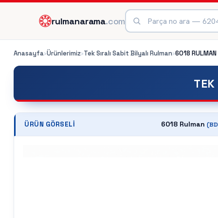
rulmanarama
.com
Anasayfa
›
Ürünlerimiz
›
Tek Sıralı Sabit Bilyalı Rulman
›
6018
RULMAN
TEK 
6018 Rulman
ÜRÜN GÖRSELI
(
BD