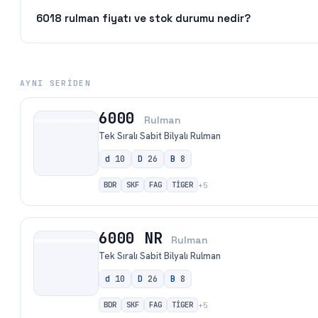
6018 rulman fiyatı ve stok durumu nedir?
AYNI SERIDEN
6000
Rulman
Tek Sıralı Sabit Bilyalı Rulman
d
10
D
26
B
8
BDR
SKF
FAG
TİGER
+
5
6000 NR
Rulman
Tek Sıralı Sabit Bilyalı Rulman
d
10
D
26
B
8
BDR
SKF
FAG
TİGER
+
5