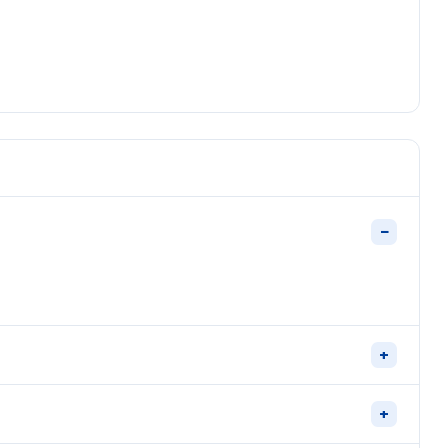
−
+
+