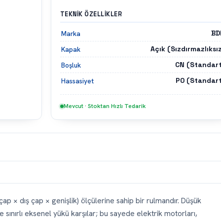
TEKNIK ÖZELLIKLER
BD
Marka
Açık (Sızdırmazlıksı
Kapak
CN (Standart
Boşluk
P0 (Standart
Hassasiyet
Mevcut · Stoktan Hızlı Tedarik
ap × dış çap × genişlik) ölçülerine sahip bir rulmandır. Düşük
ınırlı eksenel yükü karşılar; bu sayede elektrik motorları,