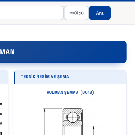
Ara
Ölçü
LMAN
TEKNIK RESIM VE ŞEMA
RULMAN ŞEMASI (
6018
)
m
m
m
g