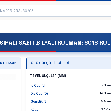
SIRALI SABIT BILYALI RULMAN
:
6018 RU
ÜRÜN ÖLÇÜ BILGILERI
R
RULMAN)
TEMEL ÖLÇÜLER (MM)
90
m
İç Çap (d)
140
m
Dış Çap (D)
24
m
Genişlik (B)
1.17
k
Kütle