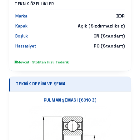
TEKNIK ÖZELLIKLER
BDR
Marka
Açık (Sızdırmazlıksız)
Kapak
CN (Standart)
Boşluk
P0 (Standart)
Hassasiyet
Mevcut · Stoktan Hızlı Tedarik
TEKNIK RESIM VE ŞEMA
RULMAN ŞEMASI (
6018 Z
)