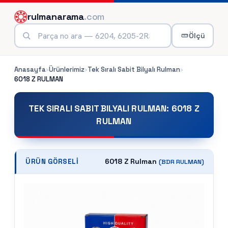
rulmanarama
.com
Ölçü
Anasayfa
›
Ürünlerimiz
›
Tek Sıralı Sabit Bilyalı Rulman
›
6018 Z
RULMAN
TEK SIRALI SABIT BILYALI RULMAN
:
6018 Z
RULMAN
6018 Z Rulman
ÜRÜN GÖRSELI
(
BDR
RULMAN)