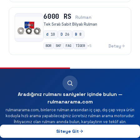
6000 RS
Rulman
Tek Sıralı Sabit Bilyalı Rulman
d
10
D
26
B
8
BDR
SKF
FAG
TİGER
Detay
+
5
Aradığınız rulmanı saniyeler içinde bulun —
rulmanarama.com
rulmanarama.com, binlerce rulman arasından iç çap, dış çap veya ürün
koduyla hızlı arama yapabileceğiniz ücretsiz rulman arama motorudur.
İhtiyacınız olan rulmanı anında bulun, karşılaştırın ve teklif alın.
Siteye Git