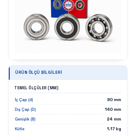
ÜRÜN ÖLÇÜ BILGILERI
TEMEL ÖLÇÜLER (MM)
90
mm
İç Çap (d)
140
mm
Dış Çap (D)
24
mm
Genişlik (B)
1.17
kg
Kütle