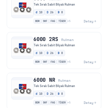
Tek Sıralı Sabit Bilyalı Rulman
d
10
D
26
B
8
BDR
SKF
FAG
TİGER
Detay
+
5
6000 2RS
Rulman
Tek Sıralı Sabit Bilyalı Rulman
d
10
D
26
B
8
BDR
SKF
FAG
TİGER
Detay
+
5
6000 NR
Rulman
Tek Sıralı Sabit Bilyalı Rulman
d
10
D
26
B
8
BDR
SKF
FAG
TİGER
Detay
+
5