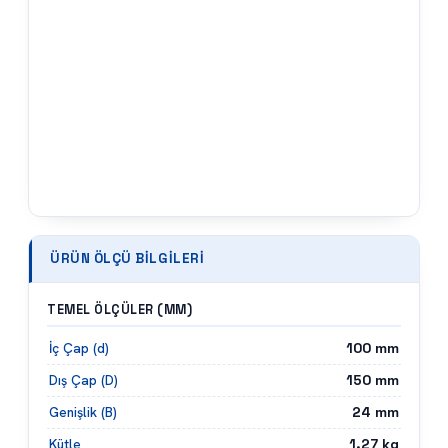
ÜRÜN ÖLÇÜ BILGILERI
TEMEL ÖLÇÜLER (MM)
100
mm
İç Çap (d)
150
mm
Dış Çap (D)
24
mm
Genişlik (B)
1.27
kg
Kütle