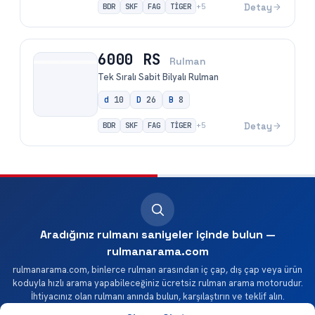
BDR
SKF
FAG
TİGER
Detay
+
5
6000 RS
Rulman
Tek Sıralı Sabit Bilyalı Rulman
d
10
D
26
B
8
BDR
SKF
FAG
TİGER
Detay
+
5
Aradığınız rulmanı saniyeler içinde bulun —
rulmanarama.com
rulmanarama.com, binlerce rulman arasından iç çap, dış çap veya ürün
koduyla hızlı arama yapabileceğiniz ücretsiz rulman arama motorudur.
İhtiyacınız olan rulmanı anında bulun, karşılaştırın ve teklif alın.