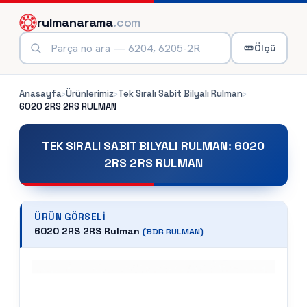
rulmanarama
.com
Ölçü
Anasayfa
›
Ürünlerimiz
›
Tek Sıralı Sabit Bilyalı Rulman
›
6020 2RS 2RS
RULMAN
TEK SIRALI SABIT BILYALI RULMAN
:
6020
2RS 2RS RULMAN
ÜRÜN GÖRSELI
6020 2RS 2RS Rulman
(
BDR
RULMAN)