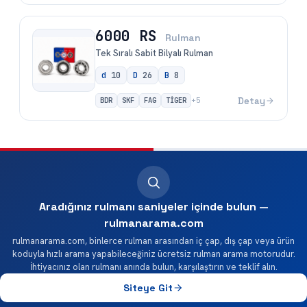
6000 RS
Rulman
Tek Sıralı Sabit Bilyalı Rulman
d
10
D
26
B
8
BDR
SKF
FAG
TİGER
Detay
+
5
Aradığınız rulmanı saniyeler içinde bulun —
rulmanarama.com
rulmanarama.com, binlerce rulman arasından iç çap, dış çap veya ürün
koduyla hızlı arama yapabileceğiniz ücretsiz rulman arama motorudur.
İhtiyacınız olan rulmanı anında bulun, karşılaştırın ve teklif alın.
Siteye Git