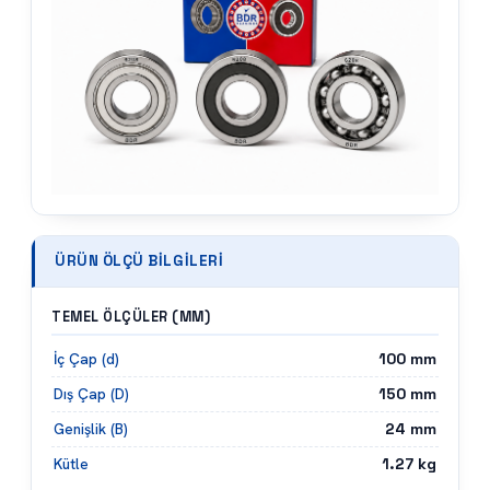
ÜRÜN ÖLÇÜ BILGILERI
TEMEL ÖLÇÜLER (MM)
100
mm
İç Çap (d)
150
mm
Dış Çap (D)
24
mm
Genişlik (B)
1.27
kg
Kütle