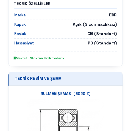
TEKNIK ÖZELLIKLER
BDR
Marka
Açık (Sızdırmazlıksız)
Kapak
CN (Standart)
Boşluk
P0 (Standart)
Hassasiyet
Mevcut · Stoktan Hızlı Tedarik
TEKNIK RESIM VE ŞEMA
RULMAN ŞEMASI (
6020 Z
)