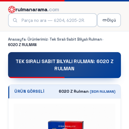
rulmanarama
.com
Ölçü
Anasayfa
›
Ürünlerimiz
›
Tek Sıralı Sabit Bilyalı Rulman
›
6020 Z
RULMAN
TEK SIRALI SABIT BILYALI RULMAN
:
6020 Z
RULMAN
6020 Z Rulman
ÜRÜN GÖRSELI
(
BDR
RULMAN)