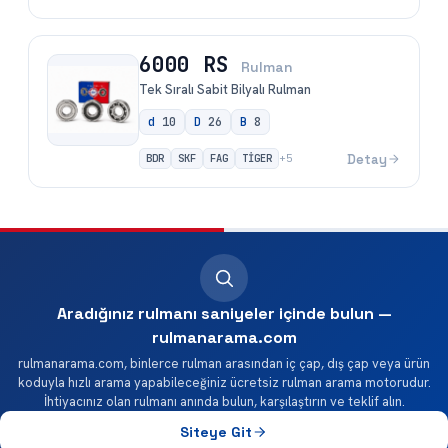
6000 RS
Rulman
Tek Sıralı Sabit Bilyalı Rulman
d
10
D
26
B
8
BDR
SKF
FAG
TİGER
Detay
+
5
Aradığınız rulmanı saniyeler içinde bulun —
rulmanarama.com
rulmanarama.com, binlerce rulman arasından iç çap, dış çap veya ürün
koduyla hızlı arama yapabileceğiniz ücretsiz rulman arama motorudur.
İhtiyacınız olan rulmanı anında bulun, karşılaştırın ve teklif alın.
Siteye Git