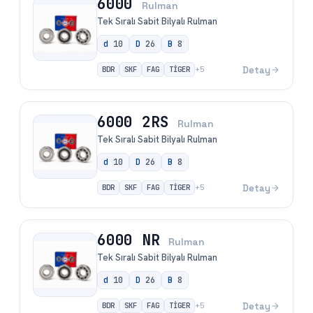
6000
Rulman
Tek Sıralı Sabit Bilyalı Rulman
d
10
D
26
B
8
BDR
SKF
FAG
TİGER
Detay
+
5
6000 2RS
Rulman
Tek Sıralı Sabit Bilyalı Rulman
d
10
D
26
B
8
BDR
SKF
FAG
TİGER
Detay
+
5
6000 NR
Rulman
Tek Sıralı Sabit Bilyalı Rulman
d
10
D
26
B
8
BDR
SKF
FAG
TİGER
Detay
+
5