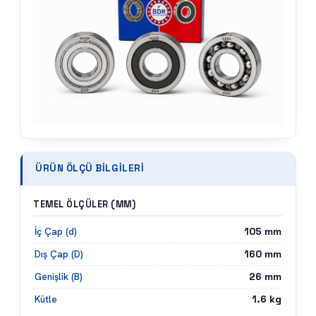
ÜRÜN ÖLÇÜ BILGILERI
TEMEL ÖLÇÜLER (MM)
105
mm
İç Çap (d)
160
mm
Dış Çap (D)
26
mm
Genişlik (B)
1.6
kg
Kütle