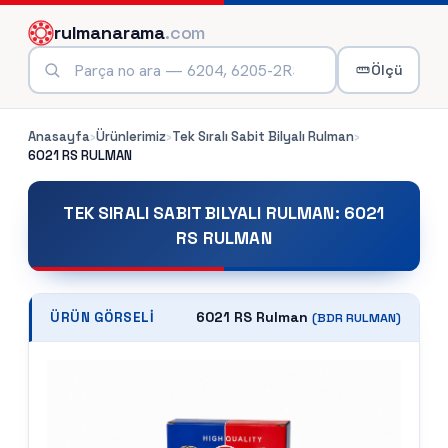
rulmanarama
.com
Ölçü
Anasayfa
›
Ürünlerimiz
›
Tek Sıralı Sabit Bilyalı Rulman
›
6021 RS
RULMAN
TEK SIRALI SABIT BILYALI RULMAN
:
6021
RS RULMAN
6021 RS Rulman
ÜRÜN GÖRSELI
(
BDR
RULMAN)