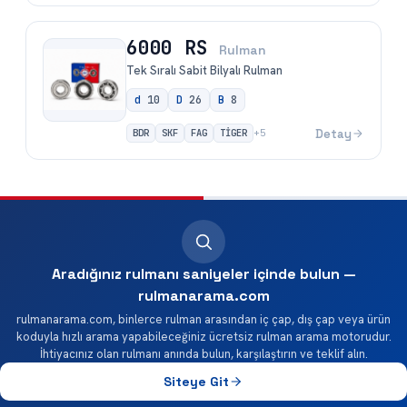
6000 RS
Rulman
Tek Sıralı Sabit Bilyalı Rulman
d
10
D
26
B
8
BDR
SKF
FAG
TİGER
Detay
+
5
Aradığınız rulmanı saniyeler içinde bulun —
rulmanarama.com
rulmanarama.com, binlerce rulman arasından iç çap, dış çap veya ürün
koduyla hızlı arama yapabileceğiniz ücretsiz rulman arama motorudur.
İhtiyacınız olan rulmanı anında bulun, karşılaştırın ve teklif alın.
Siteye Git