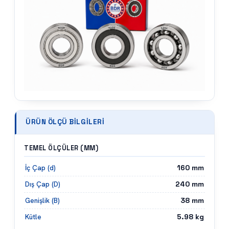
ÜRÜN ÖLÇÜ BILGILERI
TEMEL ÖLÇÜLER (MM)
160
mm
İç Çap (d)
240
mm
Dış Çap (D)
38
mm
Genişlik (B)
5.98
kg
Kütle