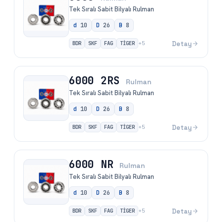
Tek Sıralı Sabit Bilyalı Rulman
d
10
D
26
B
8
BDR
SKF
FAG
TİGER
Detay
+
5
6000 2RS
Rulman
Tek Sıralı Sabit Bilyalı Rulman
d
10
D
26
B
8
BDR
SKF
FAG
TİGER
Detay
+
5
6000 NR
Rulman
Tek Sıralı Sabit Bilyalı Rulman
d
10
D
26
B
8
BDR
SKF
FAG
TİGER
Detay
+
5