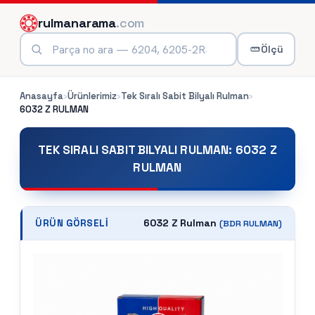
rulmanarama
.com
Ölçü
Anasayfa
›
Ürünlerimiz
›
Tek Sıralı Sabit Bilyalı Rulman
›
6032 Z
RULMAN
TEK SIRALI SABIT BILYALI RULMAN
:
6032 Z
RULMAN
6032 Z Rulman
ÜRÜN GÖRSELI
(
BDR
RULMAN)