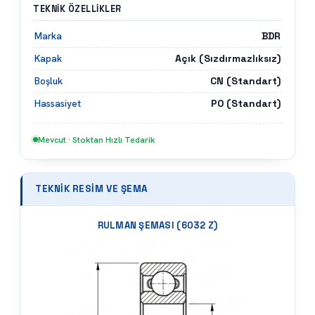
TEKNIK ÖZELLIKLER
BDR
Marka
Açık (Sızdırmazlıksız)
Kapak
CN (Standart)
Boşluk
P0 (Standart)
Hassasiyet
Mevcut · Stoktan Hızlı Tedarik
TEKNIK RESIM VE ŞEMA
RULMAN ŞEMASI (
6032 Z
)