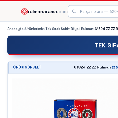
rulmanarama
.com
Anasayfa
›
Ürünlerimiz
›
Tek Sıralı Sabit Bilyalı Rulman
›
61824 ZZ ZZ
R
TEK SIR
61824 ZZ ZZ Rulman
ÜRÜN GÖRSELI
(
BD