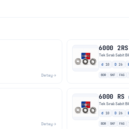
6000 2RS
Tek Sıralı Sabit B
d
10
D
26
Detay
BDR
SKF
FAG
6000 RS
Tek Sıralı Sabit B
d
10
D
26
Detay
BDR
SKF
FAG