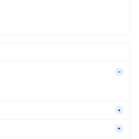
−
+
+