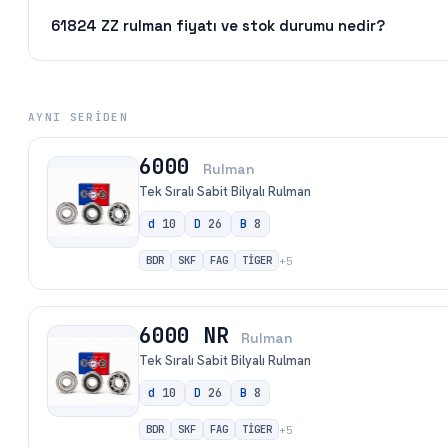
61824 ZZ rulman fiyatı ve stok durumu nedir?
AYNI SERIDEN
6000
Rulman
Tek Sıralı Sabit Bilyalı Rulman
d
10
D
26
B
8
BDR
SKF
FAG
TİGER
+
5
6000 NR
Rulman
Tek Sıralı Sabit Bilyalı Rulman
d
10
D
26
B
8
BDR
SKF
FAG
TİGER
+
5