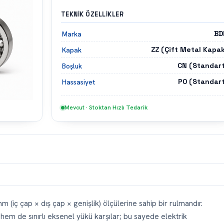
TEKNIK ÖZELLIKLER
BD
Marka
ZZ (Çift Metal Kapak
Kapak
CN (Standart
Boşluk
P0 (Standart
Hassasiyet
Mevcut · Stoktan Hızlı Tedarik
 (iç çap × dış çap × genişlik) ölçülerine sahip bir rulmandır.
em de sınırlı eksenel yükü karşılar; bu sayede elektrik