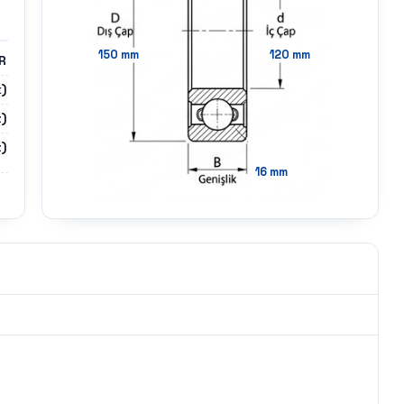
150
mm
120
mm
R
)
)
)
16
mm