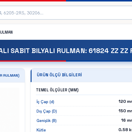
ULMAN
ALI SABIT BILYALI RULMAN
:
61824 ZZ ZZ
ÜRÜN ÖLÇÜ BILGILERI
R
RULMAN)
TEMEL ÖLÇÜLER (MM)
120
m
İç Çap (d)
150
m
Dış Çap (D)
16
m
Genişlik (B)
0.58
k
Kütle