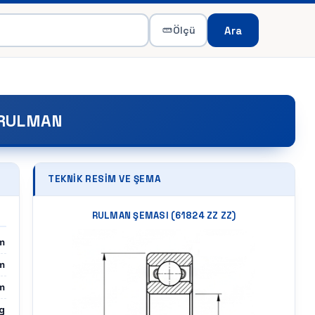
Ara
Ölçü
 RULMAN
TEKNIK RESIM VE ŞEMA
RULMAN ŞEMASI (
61824 ZZ ZZ
)
m
m
m
g