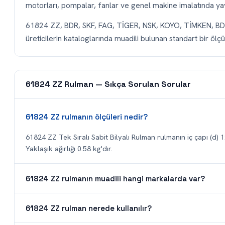
motorları, pompalar, fanlar ve genel makine imalatında yayg
61824 ZZ, BDR, SKF, FAG, TİGER, NSK, KOYO, TİMKEN, B
üreticilerin kataloglarında muadili bulunan standart bir ölçüd
61824 ZZ Rulman — Sıkça Sorulan Sorular
61824 ZZ rulmanın ölçüleri nedir?
61824 ZZ Tek Sıralı Sabit Bilyalı Rulman rulmanın iç çapı (d) 1
Yaklaşık ağırlığı 0.58 kg'dır.
61824 ZZ rulmanın muadili hangi markalarda var?
61824 ZZ rulman nerede kullanılır?