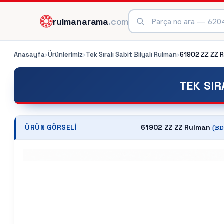
rulmanarama
.com
Anasayfa
›
Ürünlerimiz
›
Tek Sıralı Sabit Bilyalı Rulman
›
61902 ZZ ZZ
R
TEK SIR
61902 ZZ ZZ Rulman
ÜRÜN GÖRSELI
(
BD