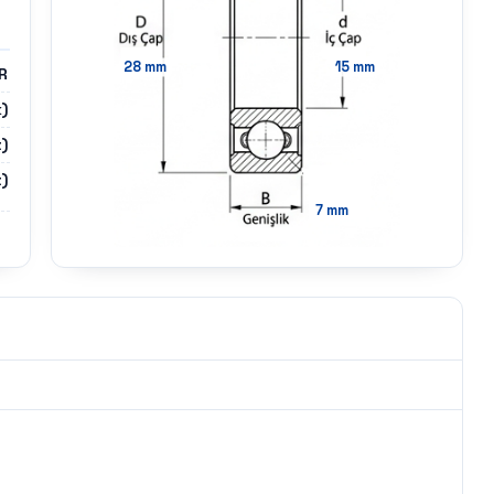
28
mm
15
mm
R
)
)
)
7
mm