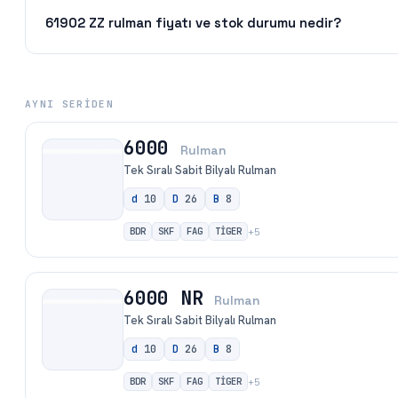
61902 ZZ rulman fiyatı ve stok durumu nedir?
AYNI SERIDEN
6000
Rulman
Tek Sıralı Sabit Bilyalı Rulman
d
10
D
26
B
8
BDR
SKF
FAG
TİGER
+
5
6000 NR
Rulman
Tek Sıralı Sabit Bilyalı Rulman
d
10
D
26
B
8
BDR
SKF
FAG
TİGER
+
5