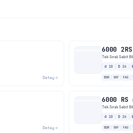
6000 2RS
Tek Sıralı Sabit B
d
10
D
26
Detay
BDR
SKF
FAG
6000 RS
Tek Sıralı Sabit B
d
10
D
26
Detay
BDR
SKF
FAG