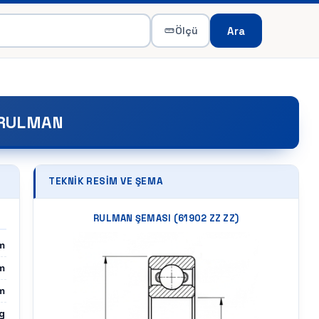
Ara
Ölçü
 RULMAN
TEKNIK RESIM VE ŞEMA
RULMAN ŞEMASI (
61902 ZZ ZZ
)
m
m
m
g