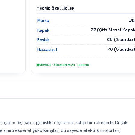
TEKNIK ÖZELLIKLER
BD
Marka
ZZ (Çift Metal Kapak
Kapak
CN (Standart
Boşluk
P0 (Standart
Hassasiyet
Mevcut · Stoktan Hızlı Tedarik
 çap × dış çap × genişlik) ölçülerine sahip bir rulmandır. Düşük
ınırlı eksenel yükü karşılar; bu sayede elektrik motorları,