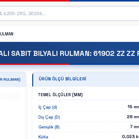
ULMAN
ALI SABIT BILYALI RULMAN
:
61902 ZZ ZZ
ÜRÜN ÖLÇÜ BILGILERI
R
RULMAN)
TEMEL ÖLÇÜLER (MM)
15
m
İç Çap (d)
28
m
Dış Çap (D)
7
m
Genişlik (B)
0.023
k
Kütle