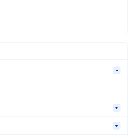
−
+
+