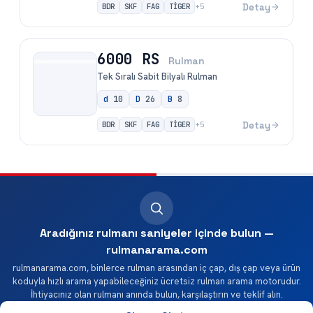
BDR
SKF
FAG
TİGER
Detay
+
5
6000 RS
Rulman
Tek Sıralı Sabit Bilyalı Rulman
d
10
D
26
B
8
BDR
SKF
FAG
TİGER
Detay
+
5
Aradığınız rulmanı saniyeler içinde bulun —
rulmanarama.com
rulmanarama.com, binlerce rulman arasından iç çap, dış çap veya ürün
koduyla hızlı arama yapabileceğiniz ücretsiz rulman arama motorudur.
İhtiyacınız olan rulmanı anında bulun, karşılaştırın ve teklif alın.