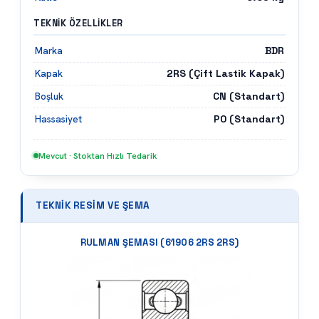
TEKNIK ÖZELLIKLER
BDR
Marka
2RS (Çift Lastik Kapak)
Kapak
CN (Standart)
Boşluk
P0 (Standart)
Hassasiyet
Mevcut · Stoktan Hızlı Tedarik
TEKNIK RESIM VE ŞEMA
RULMAN ŞEMASI (
61906 2RS 2RS
)