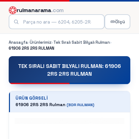
rulmanarama
.com
Ölçü
Anasayfa
›
Ürünlerimiz
›
Tek Sıralı Sabit Bilyalı Rulman
›
61906 2RS 2RS
RULMAN
TEK SIRALI SABIT BILYALI RULMAN
:
61906
2RS 2RS RULMAN
ÜRÜN GÖRSELI
61906 2RS 2RS Rulman
(
BDR
RULMAN)