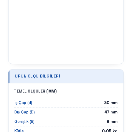
ÜRÜN ÖLÇÜ BILGILERI
TEMEL ÖLÇÜLER (MM)
30
mm
İç Çap (d)
47
mm
Dış Çap (D)
9
mm
Genişlik (B)
0.05
kg
Kütle