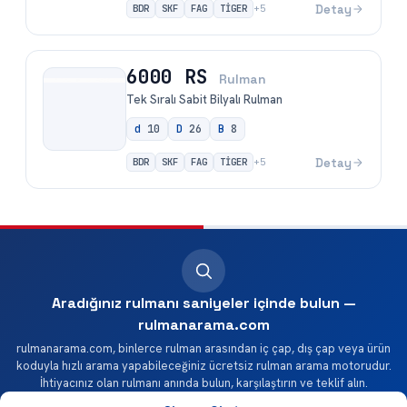
BDR
SKF
FAG
TİGER
Detay
+
5
6000 RS
Rulman
Tek Sıralı Sabit Bilyalı Rulman
d
10
D
26
B
8
BDR
SKF
FAG
TİGER
Detay
+
5
Aradığınız rulmanı saniyeler içinde bulun —
rulmanarama.com
rulmanarama.com, binlerce rulman arasından iç çap, dış çap veya ürün
koduyla hızlı arama yapabileceğiniz ücretsiz rulman arama motorudur.
İhtiyacınız olan rulmanı anında bulun, karşılaştırın ve teklif alın.