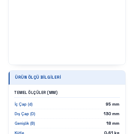
ÜRÜN ÖLÇÜ BILGILERI
TEMEL ÖLÇÜLER (MM)
95
mm
İç Çap (d)
130
mm
Dış Çap (D)
18
mm
Genişlik (B)
0.61
kg
Kütle