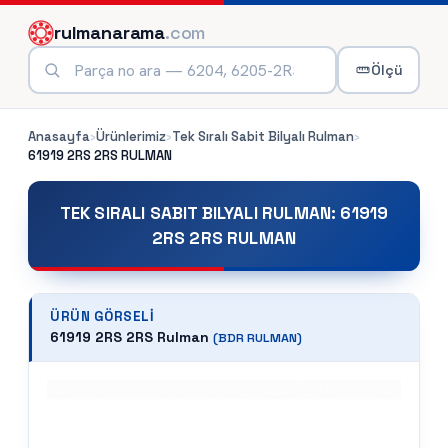
rulmanarama
.com
Ölçü
Anasayfa
›
Ürünlerimiz
›
Tek Sıralı Sabit Bilyalı Rulman
›
61919 2RS 2RS
RULMAN
TEK SIRALI SABIT BILYALI RULMAN
:
61919
2RS 2RS RULMAN
ÜRÜN GÖRSELI
61919 2RS 2RS Rulman
(
BDR
RULMAN)