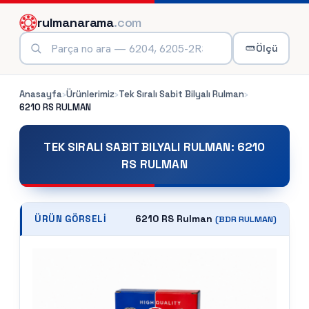
rulmanarama
.com
Ölçü
Anasayfa
›
Ürünlerimiz
›
Tek Sıralı Sabit Bilyalı Rulman
›
6210 RS
RULMAN
TEK SIRALI SABIT BILYALI RULMAN
:
6210
RS RULMAN
6210 RS Rulman
ÜRÜN GÖRSELI
(
BDR
RULMAN)