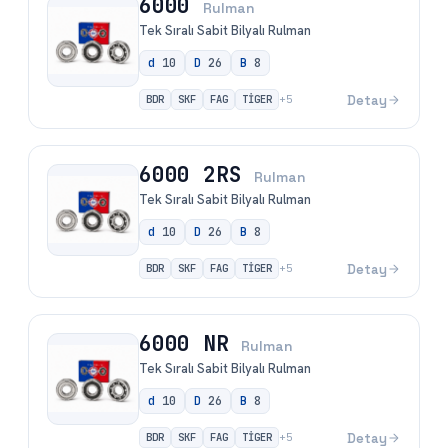
6000
Rulman
Tek Sıralı Sabit Bilyalı Rulman
d
10
D
26
B
8
BDR
SKF
FAG
TİGER
Detay
+
5
6000 2RS
Rulman
Tek Sıralı Sabit Bilyalı Rulman
d
10
D
26
B
8
BDR
SKF
FAG
TİGER
Detay
+
5
6000 NR
Rulman
Tek Sıralı Sabit Bilyalı Rulman
d
10
D
26
B
8
BDR
SKF
FAG
TİGER
Detay
+
5