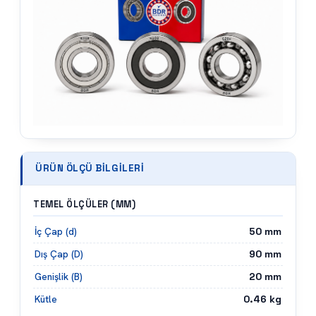
ÜRÜN ÖLÇÜ BILGILERI
TEMEL ÖLÇÜLER (MM)
50
mm
İç Çap (d)
90
mm
Dış Çap (D)
20
mm
Genişlik (B)
0.46
kg
Kütle