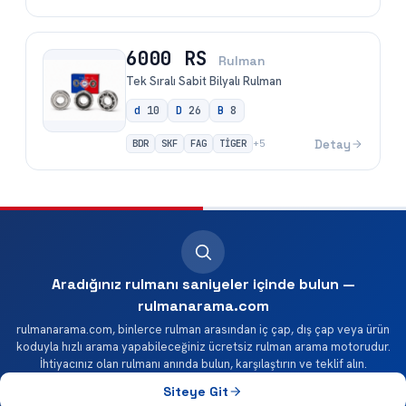
6000 RS
Rulman
Tek Sıralı Sabit Bilyalı Rulman
d
10
D
26
B
8
BDR
SKF
FAG
TİGER
Detay
+
5
Aradığınız rulmanı saniyeler içinde bulun —
rulmanarama.com
rulmanarama.com, binlerce rulman arasından iç çap, dış çap veya ürün
koduyla hızlı arama yapabileceğiniz ücretsiz rulman arama motorudur.
İhtiyacınız olan rulmanı anında bulun, karşılaştırın ve teklif alın.
Siteye Git