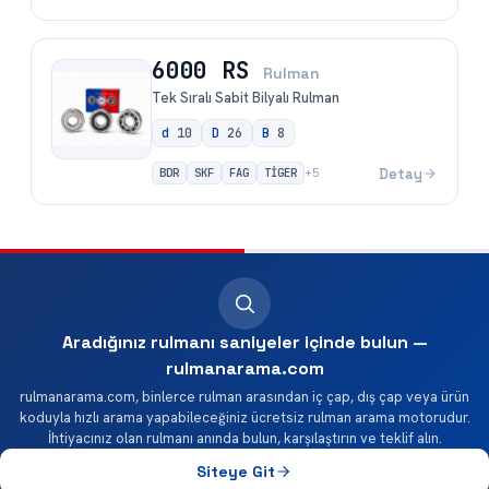
6000 RS
Rulman
Tek Sıralı Sabit Bilyalı Rulman
d
10
D
26
B
8
BDR
SKF
FAG
TİGER
Detay
+
5
Aradığınız rulmanı saniyeler içinde bulun —
rulmanarama.com
rulmanarama.com, binlerce rulman arasından iç çap, dış çap veya ürün
koduyla hızlı arama yapabileceğiniz ücretsiz rulman arama motorudur.
İhtiyacınız olan rulmanı anında bulun, karşılaştırın ve teklif alın.
Siteye Git