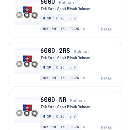
6000
Rulman
Tek Sıralı Sabit Bilyalı Rulman
d
10
D
26
B
8
BDR
SKF
FAG
TİGER
Detay
+
5
6000 2RS
Rulman
Tek Sıralı Sabit Bilyalı Rulman
d
10
D
26
B
8
BDR
SKF
FAG
TİGER
Detay
+
5
6000 NR
Rulman
Tek Sıralı Sabit Bilyalı Rulman
d
10
D
26
B
8
BDR
SKF
FAG
TİGER
Detay
+
5