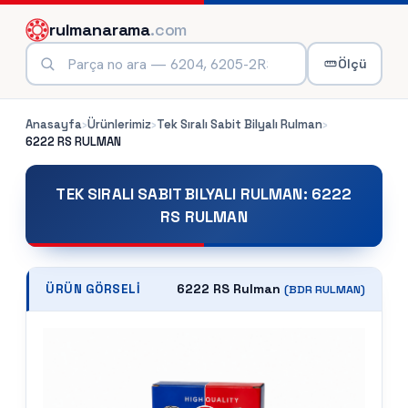
rulmanarama
.com
Ölçü
Anasayfa
›
Ürünlerimiz
›
Tek Sıralı Sabit Bilyalı Rulman
›
6222 RS
RULMAN
TEK SIRALI SABIT BILYALI RULMAN
:
6222
RS RULMAN
6222 RS Rulman
ÜRÜN GÖRSELI
(
BDR
RULMAN)