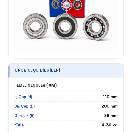
ÜRÜN ÖLÇÜ BILGILERI
TEMEL ÖLÇÜLER (MM)
110
mm
İç Çap (d)
200
mm
Dış Çap (D)
38
mm
Genişlik (B)
4.36
kg
Kütle