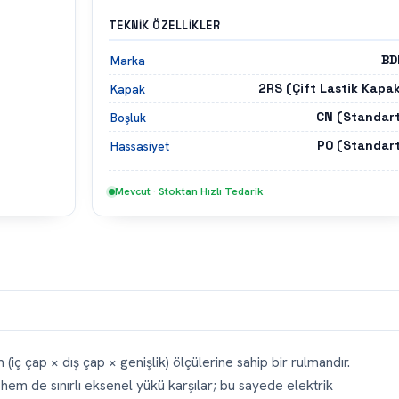
TEKNIK ÖZELLIKLER
BD
Marka
2RS (Çift Lastik Kapa
Kapak
CN (Standart
Boşluk
P0 (Standart
Hassasiyet
Mevcut · Stoktan Hızlı Tedarik
iç çap × dış çap × genişlik) ölçülerine sahip bir rulmandır.
em de sınırlı eksenel yükü karşılar; bu sayede elektrik