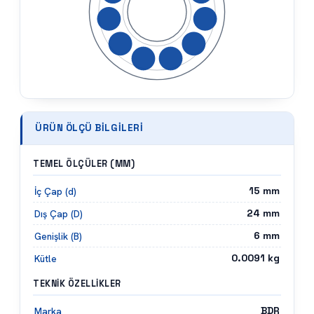
ÜRÜN ÖLÇÜ BILGILERI
TEMEL ÖLÇÜLER (MM)
15
mm
İç Çap (d)
24
mm
Dış Çap (D)
6
mm
Genişlik (B)
0.0091
kg
Kütle
TEKNIK ÖZELLIKLER
BDR
Marka