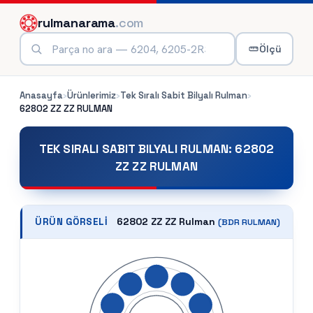
rulmanarama
.com
Ölçü
Anasayfa
›
Ürünlerimiz
›
Tek Sıralı Sabit Bilyalı Rulman
›
62802 ZZ ZZ
RULMAN
TEK SIRALI SABIT BILYALI RULMAN
:
62802
ZZ ZZ RULMAN
62802 ZZ ZZ Rulman
ÜRÜN GÖRSELI
(
BDR
RULMAN)