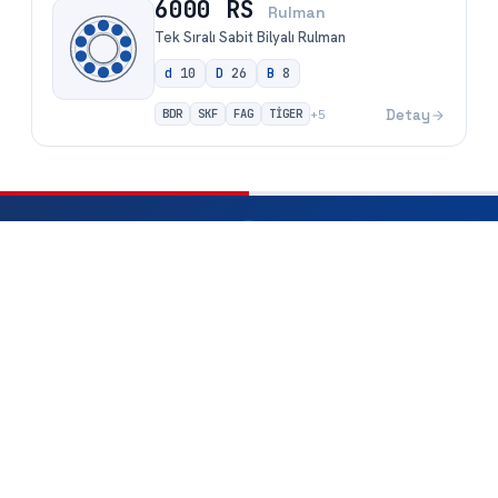
6000 RS
Rulman
Tek Sıralı Sabit Bilyalı Rulman
d
10
D
26
B
8
BDR
SKF
FAG
TİGER
Detay
+
5
Aradığınız rulmanı saniyeler içinde bulun —
rulmanarama.com
rulmanarama.com, binlerce rulman arasından iç çap, dış çap veya ürün
koduyla hızlı arama yapabileceğiniz ücretsiz rulman arama motorudur.
İhtiyacınız olan rulmanı anında bulun, karşılaştırın ve teklif alın.
Siteye Git