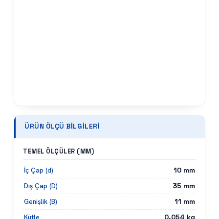
ÜRÜN ÖLÇÜ BILGILERI
TEMEL ÖLÇÜLER (MM)
10
mm
İç Çap (d)
35
mm
Dış Çap (D)
11
mm
Genişlik (B)
0.054
kg
Kütle