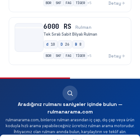
BDR
SKF
FAG
TİGER
Detay
+
5
6000 RS
Rulman
Tek Sıralı Sabit Bilyalı Rulman
d
10
D
26
B
8
BDR
SKF
FAG
TİGER
Detay
+
5
Aradığınız rulmanı saniyeler içinde bulun —
rulmanarama.com
rulmanarama.com, binlerce rulman arasından iç çap, dış çap veya ürün
koduyla hızlı arama yapabileceğiniz ücretsiz rulman arama motorudur.
İhtiyacınız olan rulmanı anında bulun, karşılaştırın ve teklif alın.