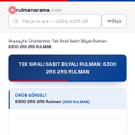
rulmanarama
.com
Ölçü
Anasayfa
›
Ürünlerimiz
›
Tek Sıralı Sabit Bilyalı Rulman
›
6300 2RS 2RS
RULMAN
TEK SIRALI SABIT BILYALI RULMAN
:
6300
2RS 2RS RULMAN
ÜRÜN GÖRSELI
6300 2RS 2RS Rulman
(
BDR
RULMAN)