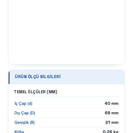
ÜRÜN ÖLÇÜ BILGILERI
TEMEL ÖLÇÜLER (MM)
40
mm
İç Çap (d)
68
mm
Dış Çap (D)
21
mm
Genişlik (B)
0.26
kg
Kütle