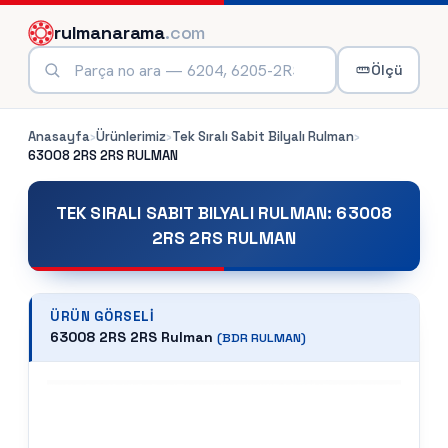
rulmanarama
.com
Ölçü
Anasayfa
›
Ürünlerimiz
›
Tek Sıralı Sabit Bilyalı Rulman
›
63008 2RS 2RS
RULMAN
TEK SIRALI SABIT BILYALI RULMAN
:
63008
2RS 2RS RULMAN
ÜRÜN GÖRSELI
63008 2RS 2RS Rulman
(
BDR
RULMAN)