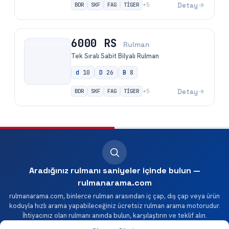
BDR
SKF
FAG
TİGER
Detay
+
5
6000 RS
Rulman
Tek Sıralı Sabit Bilyalı Rulman
d
10
D
26
B
8
BDR
SKF
FAG
TİGER
Detay
+
5
Aradığınız rulmanı saniyeler içinde bulun —
rulmanarama.com
rulmanarama.com, binlerce rulman arasından iç çap, dış çap veya ürün
koduyla hızlı arama yapabileceğiniz ücretsiz rulman arama motorudur.
İhtiyacınız olan rulmanı anında bulun, karşılaştırın ve teklif alın.