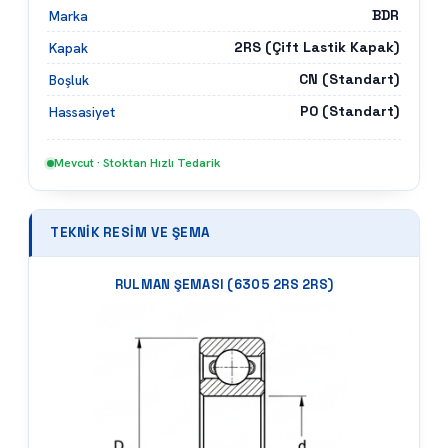
TEKNIK RESIM VE ŞEMA
RULMAN ŞEMASI (
6305 2RS 2RS
)
62
mm
25
mm
17
mm