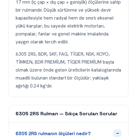
olmak üzere önde gelen üreticilerin kataloglarında
muadili bulunan standart bir ölçüdür; yaklaşık
ağırlığı 0.24 kg'dır.
6305 2RS Rulman — Sıkça Sorulan Sorular
−
6305 2RS rulmanın ölçüleri nedir?
6305 2RS Tek Sıralı Sabit Bilyalı Rulman rulmanın iç
çapı (d) 25 mm, dış çapı (D) 62 mm ve genişliği (B) 17
mm'dir. Yaklaşık ağırlığı 0.24 kg'dır.
6305 2RS rulmanın muadili hangi
+
markalarda var?
+
6305 2RS rulman nerede kullanılır?