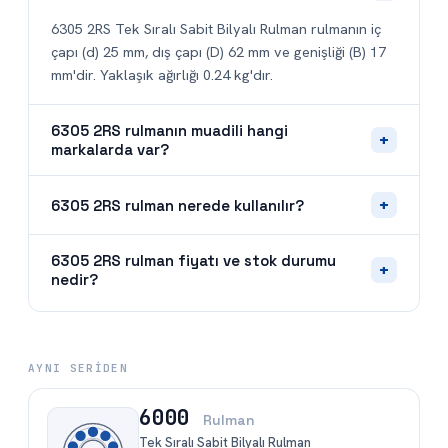
6305 2RS rulman fiyatı ve stok durumu
+
nedir?
AYNI SERIDEN
6000
Rulman
Tek Sıralı Sabit Bilyalı Rulman
d
10
D
26
B
8
BDR
SKF
FAG
TİGER
Detay
+
5
6000 2RS
Rulman
Tek Sıralı Sabit Bilyalı Rulman
d
10
D
26
B
8