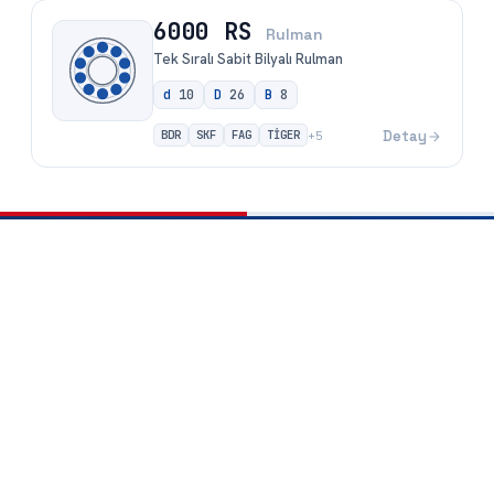
Aradığınız rulmanı saniyeler içinde bulun —
rulmanarama.com
rulmanarama.com, binlerce rulman arasından iç çap, dış çap veya ürün
koduyla hızlı arama yapabileceğiniz ücretsiz rulman arama motorudur.
İhtiyacınız olan rulmanı anında bulun, karşılaştırın ve teklif alın.
Siteye Git
rulmanarama
.com
Ana sayfa