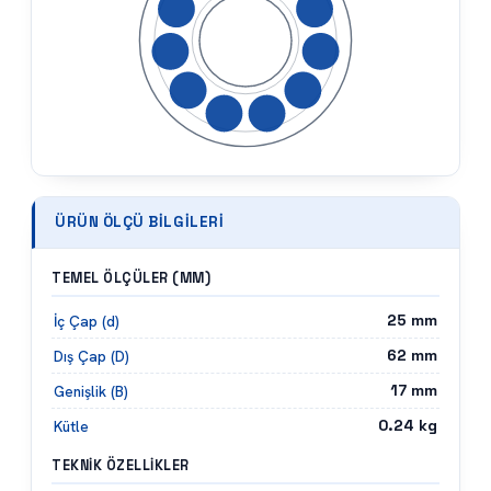
TEMEL ÖLÇÜLER (MM)
25
mm
İç Çap (d)
62
mm
Dış Çap (D)
17
mm
Genişlik (B)
0.24
kg
Kütle
TEKNIK ÖZELLIKLER
BDR
Marka
2RS (Çift Lastik Kapak)
Kapak
CN (Standart)
Boşluk
P0 (Standart)
Hassasiyet
Mevcut · Stoktan Hızlı Tedarik