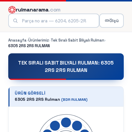
rulmanarama
.com
Ölçü
Anasayfa
›
Ürünlerimiz
›
Tek Sıralı Sabit Bilyalı Rulman
›
6305 2RS 2RS
RULMAN
TEK SIRALI SABIT BILYALI RULMAN
:
6305
2RS 2RS RULMAN
ÜRÜN GÖRSELI
6305 2RS 2RS Rulman
(
BDR
RULMAN)
ÜRÜN ÖLÇÜ BILGILERI