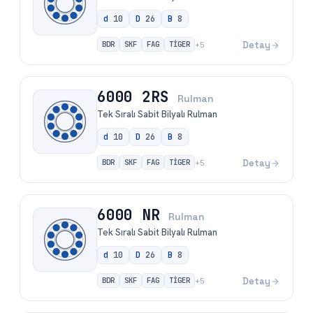
BDR
SKF
FAG
TİGER
Detay
+
5
6000 NR
Rulman
Tek Sıralı Sabit Bilyalı Rulman
d
10
D
26
B
8
BDR
SKF
FAG
TİGER
Detay
+
5
6000 RS
Rulman
Tek Sıralı Sabit Bilyalı Rulman
d
10
D
26
B
8
BDR
SKF
FAG
TİGER
Detay
+
5