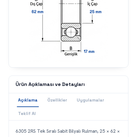
Ürün Açıklaması ve Detayları
Açıklama
Özellikler
Uygulamalar
Teklif Al
6305 2RS Tek Sıralı Sabit Bilyalı Rulman, 25 × 62 ×
17 mm (iç çap × dış çap × genişlik) ölçülerine sahip
bir rulmandır. Düşük sürtünme ve yüksek devir
kapasitesiyle hem radyal hem de sınırlı eksenel
yükü karşılar; bu sayede elektrik motorları,
pompalar, fanlar ve genel makine imalatında
yaygın olarak tercih edilir.
6305 2RS, BDR, SKF, FAG, TİGER, NSK, KOYO,
TİMKEN, BDR PREMİUM, TİGER PREMİUM başta