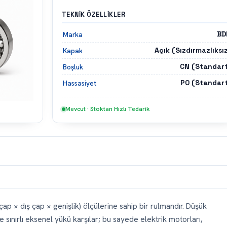
TEKNIK ÖZELLIKLER
BD
Marka
Açık (Sızdırmazlıksı
Kapak
CN (Standart
Boşluk
P0 (Standart
Hassasiyet
Mevcut · Stoktan Hızlı Tedarik
ap × dış çap × genişlik) ölçülerine sahip bir rulmandır. Düşük
ınırlı eksenel yükü karşılar; bu sayede elektrik motorları,