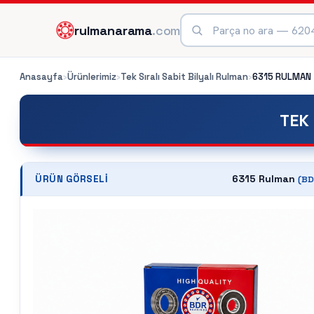
rulmanarama
.com
Anasayfa
›
Ürünlerimiz
›
Tek Sıralı Sabit Bilyalı Rulman
›
6315
RULMAN
TEK 
6315 Rulman
ÜRÜN GÖRSELI
(
BD