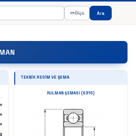
Ara
Ölçü
LMAN
TEKNIK RESIM VE ŞEMA
RULMAN ŞEMASI (
6315
)
m
m
m
g