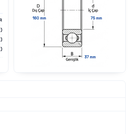
160
mm
75
mm
R
z)
)
)
37
mm