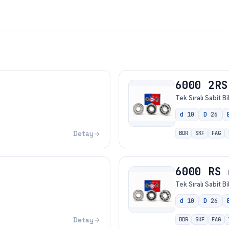
6000 2RS
Tek Sıralı Sabit B
d
10
D
26
Detay
BDR
SKF
FAG
6000 RS
Tek Sıralı Sabit B
d
10
D
26
Detay
BDR
SKF
FAG