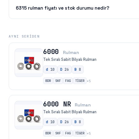
6315 rulman fiyatı ve stok durumu nedir?
AYNI SERIDEN
6000
Rulman
Tek Sıralı Sabit Bilyalı Rulman
d
10
D
26
B
8
BDR
SKF
FAG
TİGER
+
5
6000 NR
Rulman
Tek Sıralı Sabit Bilyalı Rulman
d
10
D
26
B
8
BDR
SKF
FAG
TİGER
+
5