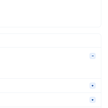
−
+
+