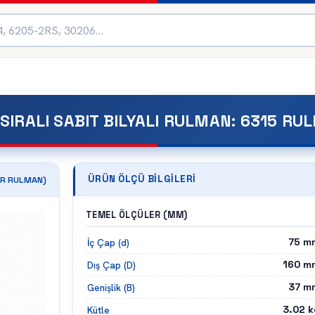
SIRALI SABIT BILYALI RULMAN
:
6315 RU
ÜRÜN ÖLÇÜ BILGILERI
R
RULMAN)
TEMEL ÖLÇÜLER (MM)
75
m
İç Çap (d)
160
m
Dış Çap (D)
37
m
Genişlik (B)
3.02
k
Kütle