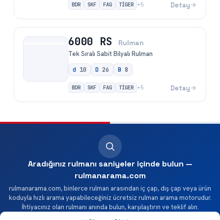
BDR
SKF
FAG
TİGER
Detay
+
5
6000 RS
Rulman
Tek Sıralı Sabit Bilyalı Rulman
d
10
D
26
B
8
BDR
SKF
FAG
TİGER
Detay
+
5
Aradığınız rulmanı saniyeler içinde bulun —
rulmanarama.com
rulmanarama.com, binlerce rulman arasından iç çap, dış çap veya ürün
koduyla hızlı arama yapabileceğiniz ücretsiz rulman arama motorudur.
İhtiyacınız olan rulmanı anında bulun, karşılaştırın ve teklif alın.