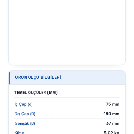
ÜRÜN ÖLÇÜ BILGILERI
TEMEL ÖLÇÜLER (MM)
75
mm
İç Çap (d)
160
mm
Dış Çap (D)
37
mm
Genişlik (B)
3.02
kg
Kütle