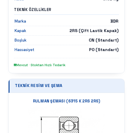
TEKNIK ÖZELLIKLER
BDR
Marka
2RS (Çift Lastik Kapak)
Kapak
CN (Standart)
Boşluk
P0 (Standart)
Hassasiyet
Mevcut · Stoktan Hızlı Tedarik
TEKNIK RESIM VE ŞEMA
RULMAN ŞEMASI (
6315 K 2RS 2RS
)