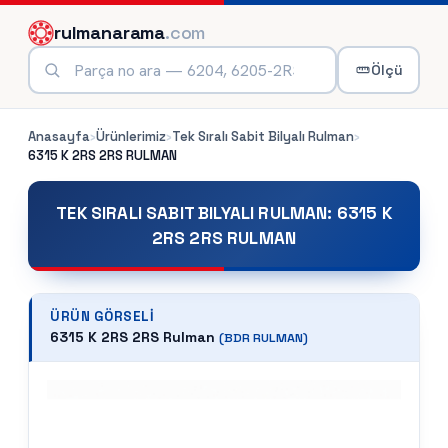
rulmanarama
.com
Ölçü
Anasayfa
›
Ürünlerimiz
›
Tek Sıralı Sabit Bilyalı Rulman
›
6315 K 2RS 2RS
RULMAN
TEK SIRALI SABIT BILYALI RULMAN
:
6315 K
2RS 2RS RULMAN
ÜRÜN GÖRSELI
6315 K 2RS 2RS Rulman
(
BDR
RULMAN)