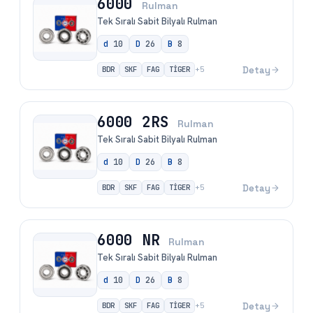
6000
Rulman
Tek Sıralı Sabit Bilyalı Rulman
d
10
D
26
B
8
BDR
SKF
FAG
TİGER
Detay
+
5
6000 2RS
Rulman
Tek Sıralı Sabit Bilyalı Rulman
d
10
D
26
B
8
BDR
SKF
FAG
TİGER
Detay
+
5
6000 NR
Rulman
Tek Sıralı Sabit Bilyalı Rulman
d
10
D
26
B
8
BDR
SKF
FAG
TİGER
Detay
+
5