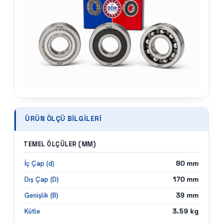
ÜRÜN ÖLÇÜ BILGILERI
TEMEL ÖLÇÜLER (MM)
80
mm
İç Çap (d)
170
mm
Dış Çap (D)
39
mm
Genişlik (B)
3.59
kg
Kütle