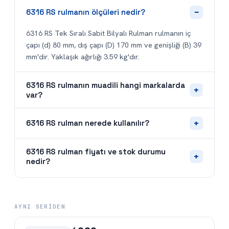
−
6316 RS rulmanın ölçüleri nedir?
6316 RS Tek Sıralı Sabit Bilyalı Rulman rulmanın iç
çapı (d) 80 mm, dış çapı (D) 170 mm ve genişliği (B) 39
mm'dir. Yaklaşık ağırlığı 3.59 kg'dır.
6316 RS rulmanın muadili hangi markalarda
+
var?
+
6316 RS rulman nerede kullanılır?
6316 RS rulman fiyatı ve stok durumu
+
nedir?
AYNI SERIDEN