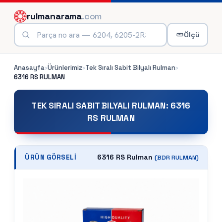
rulmanarama
.com
Ölçü
Anasayfa
›
Ürünlerimiz
›
Tek Sıralı Sabit Bilyalı Rulman
›
6316 RS
RULMAN
TEK SIRALI SABIT BILYALI RULMAN
:
6316
RS RULMAN
6316 RS Rulman
ÜRÜN GÖRSELI
(
BDR
RULMAN)