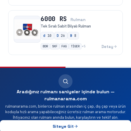
6000 RS
Rulman
Tek Sıralı Sabit Bilyalı Rulman
d
10
D
26
B
8
BDR
SKF
FAG
TİGER
Detay
+
5
Aradığınız rulmanı saniyeler içinde bulun —
rulmanarama.com
rulmanarama.com, binlerce rulman arasından iç çap, dış çap veya ürün
koduyla hızlı arama yapabileceğiniz ücretsiz rulman arama motorudur.
İhtiyacınız olan rulmanı anında bulun, karşılaştırın ve teklif alın.
Siteye Git