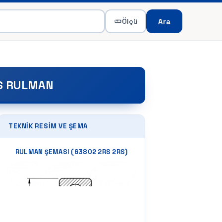
Ara
Ölçü
S RULMAN
TEKNIK RESIM VE ŞEMA
RULMAN ŞEMASI (
63802 2RS 2RS
)