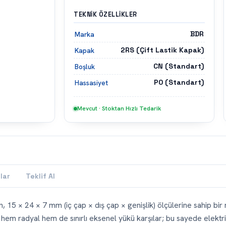
TEKNIK ÖZELLIKLER
BDR
Marka
2RS (Çift Lastik Kapak)
Kapak
CN (Standart)
Boşluk
P0 (Standart)
Hassasiyet
Mevcut · Stoktan Hızlı Tedarik
lar
Teklif Al
n, 15 × 24 × 7 mm (iç çap × dış çap × genişlik) ölçülerine sahip bir
hem radyal hem de sınırlı eksenel yükü karşılar; bu sayede elektri