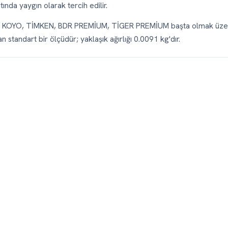
nda yaygın olarak tercih edilir.
K, KOYO, TİMKEN, BDR PREMİUM, TİGER PREMİUM başta olmak üze
n standart bir ölçüdür; yaklaşık ağırlığı 0.0091 kg'dır.
n Sorular
ulmanın iç çapı (d) 15 mm, dış çapı (D) 24 mm ve genişliği (B) 7 mm'dir.
rkalarda var?