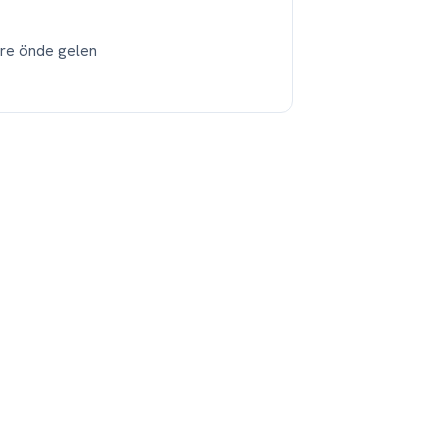
re önde gelen
−
+
+