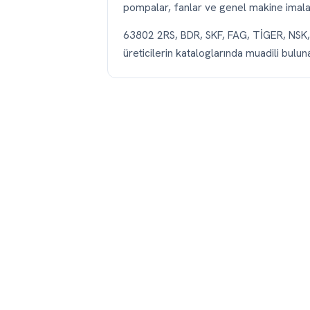
pompalar, fanlar ve genel makine imalatı
63802 2RS, BDR, SKF, FAG, TİGER, NS
üreticilerin kataloglarında muadili buluna
63802 2RS Rulman — Sıkça Sorula
63802 2RS rulmanın ölçüleri nedir?
63802 2RS Tek Sıralı Sabit Bilyalı Rulman r
Yaklaşık ağırlığı 0.0091 kg'dır.
63802 2RS rulmanın muadili hangi ma
63802 2RS rulman nerede kullanılır?