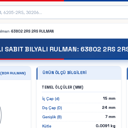
Rulman
›
63802 2RS 2RS
RULMAN
LI SABIT BILYALI RULMAN
:
63802 2RS 2R
ÜRÜN ÖLÇÜ BILGILERI
(
BDR
RULMAN)
TEMEL ÖLÇÜLER (MM)
15
mm
İç Çap (d)
24
mm
Dış Çap (D)
7
mm
Genişlik (B)
0.0091
kg
Kütle