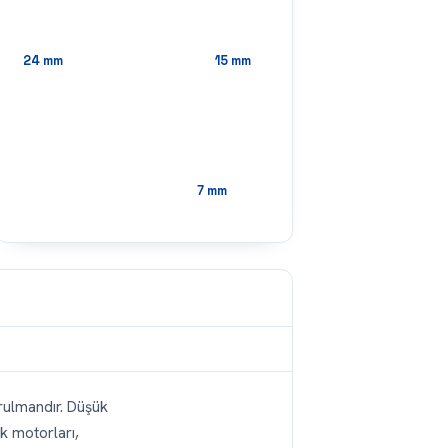
24
mm
15
mm
7
mm
 rulmandır. Düşük
k motorları,