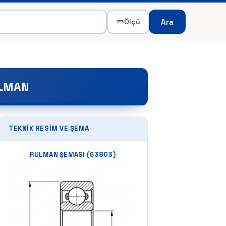
Ara
Ölçü
ULMAN
TEKNIK RESIM VE ŞEMA
RULMAN ŞEMASI (
63803
)