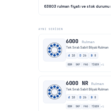
63803 rulman fiyatı ve stok durumu 
AYNI SERIDEN
6000
Rulman
Tek Sıralı Sabit Bilyalı Rulman
d
10
D
26
B
8
BDR
SKF
FAG
TİGER
+
5
6000 NR
Rulman
Tek Sıralı Sabit Bilyalı Rulman
d
10
D
26
B
8
BDR
SKF
FAG
TİGER
+
5