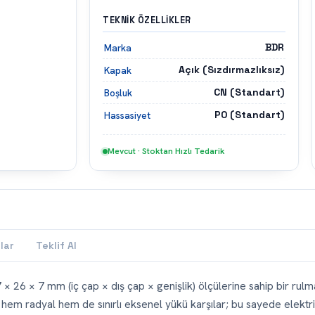
TEKNIK ÖZELLIKLER
BDR
Marka
Açık (Sızdırmazlıksız)
Kapak
CN (Standart)
Boşluk
P0 (Standart)
Hassasiyet
Mevcut · Stoktan Hızlı Tedarik
lar
Teklif Al
 × 26 × 7 mm (iç çap × dış çap × genişlik) ölçülerine sahip bir rulm
hem radyal hem de sınırlı eksenel yükü karşılar; bu sayede elektri