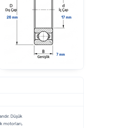
26
mm
17
mm
7
mm
andır. Düşük
k motorları,