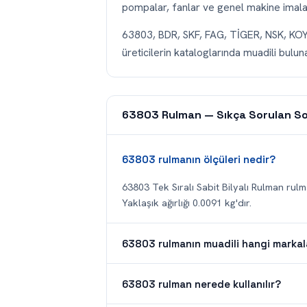
pompalar, fanlar ve genel makine imalatı
63803, BDR, SKF, FAG, TİGER, NSK, K
üreticilerin kataloglarında muadili buluna
63803 Rulman — Sıkça Sorulan So
63803 rulmanın ölçüleri nedir?
63803 Tek Sıralı Sabit Bilyalı Rulman rulma
Yaklaşık ağırlığı 0.0091 kg'dır.
63803 rulmanın muadili hangi markal
63803 rulman nerede kullanılır?