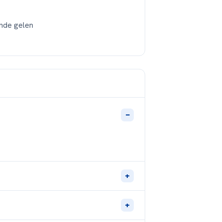
nde gelen
−
+
+