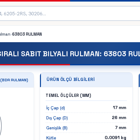
Rulman
›
63803
RULMAN
SIRALI SABIT BILYALI RULMAN
:
63803 R
ÜRÜN ÖLÇÜ BILGILERI
(
BDR
RULMAN)
TEMEL ÖLÇÜLER (MM)
17
mm
İç Çap (d)
26
mm
Dış Çap (D)
7
mm
Genişlik (B)
0.0091
kg
Kütle