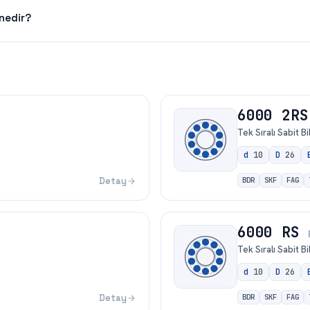
nedir?
6000 2RS
Tek Sıralı Sabit B
d
10
D
26
Detay
BDR
SKF
FAG
6000 RS
Tek Sıralı Sabit B
d
10
D
26
Detay
BDR
SKF
FAG