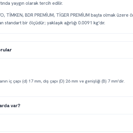
nda yaygın olarak tercih edilir.
OYO, TİMKEN, BDR PREMİUM, TİGER PREMİUM başta olmak üzere ö
n standart bir ölçüdür; yaklaşık ağırlığı 0.0091 kg'dır.
rular
nın iç çapı (d) 17 mm, dış çapı (D) 26 mm ve genişliği (B) 7 mm'dir.
arda var?