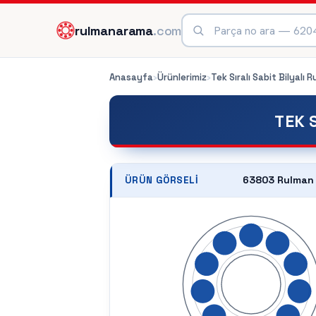
rulmanarama
.com
Anasayfa
›
Ürünlerimiz
›
Tek Sıralı Sabit Bilyalı 
TEK 
63803 Rulman
ÜRÜN GÖRSELI