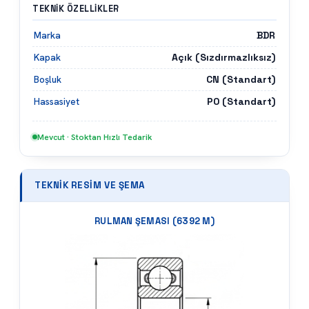
TEKNIK ÖZELLIKLER
BDR
Marka
Açık (Sızdırmazlıksız)
Kapak
CN (Standart)
Boşluk
P0 (Standart)
Hassasiyet
Mevcut · Stoktan Hızlı Tedarik
TEKNIK RESIM VE ŞEMA
RULMAN ŞEMASI (
6392 M
)