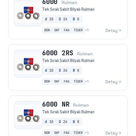
6000
Rulman
Tek Sıralı Sabit Bilyalı Rulman
d
10
D
26
B
8
BDR
SKF
FAG
TİGER
Detay
+
5
6000 2RS
Rulman
Tek Sıralı Sabit Bilyalı Rulman
d
10
D
26
B
8
BDR
SKF
FAG
TİGER
Detay
+
5
6000 NR
Rulman
Tek Sıralı Sabit Bilyalı Rulman
d
10
D
26
B
8
BDR
SKF
FAG
TİGER
Detay
+
5