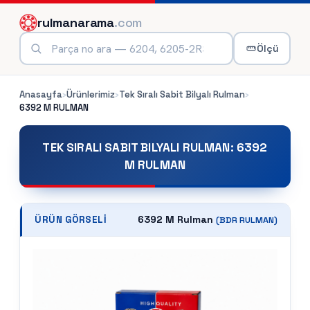
rulmanarama
.com
Ölçü
Anasayfa
›
Ürünlerimiz
›
Tek Sıralı Sabit Bilyalı Rulman
›
6392 M
RULMAN
TEK SIRALI SABIT BILYALI RULMAN
:
6392
M RULMAN
6392 M Rulman
ÜRÜN GÖRSELI
(
BDR
RULMAN)