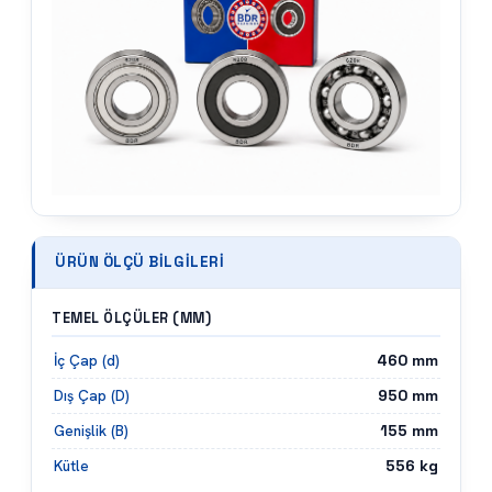
ÜRÜN ÖLÇÜ BILGILERI
TEMEL ÖLÇÜLER (MM)
460
mm
İç Çap (d)
950
mm
Dış Çap (D)
155
mm
Genişlik (B)
556
kg
Kütle