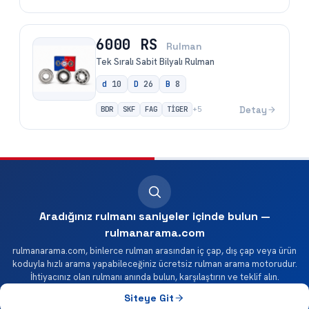
6000 RS
Rulman
Tek Sıralı Sabit Bilyalı Rulman
d
10
D
26
B
8
BDR
SKF
FAG
TİGER
Detay
+
5
Aradığınız rulmanı saniyeler içinde bulun —
rulmanarama.com
rulmanarama.com, binlerce rulman arasından iç çap, dış çap veya ürün
koduyla hızlı arama yapabileceğiniz ücretsiz rulman arama motorudur.
İhtiyacınız olan rulmanı anında bulun, karşılaştırın ve teklif alın.
Siteye Git