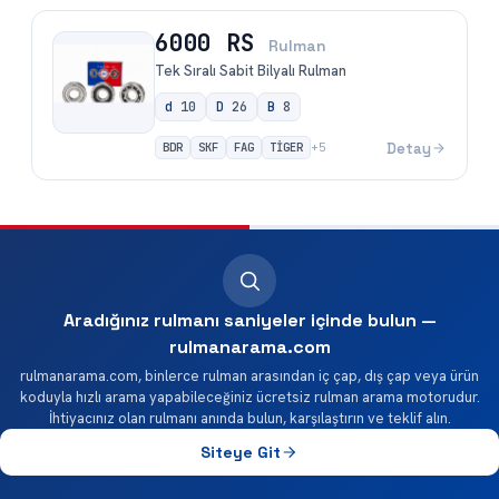
6000 RS
Rulman
Tek Sıralı Sabit Bilyalı Rulman
d
10
D
26
B
8
BDR
SKF
FAG
TİGER
Detay
+
5
Aradığınız rulmanı saniyeler içinde bulun —
rulmanarama.com
rulmanarama.com, binlerce rulman arasından iç çap, dış çap veya ürün
koduyla hızlı arama yapabileceğiniz ücretsiz rulman arama motorudur.
İhtiyacınız olan rulmanı anında bulun, karşılaştırın ve teklif alın.
Siteye Git