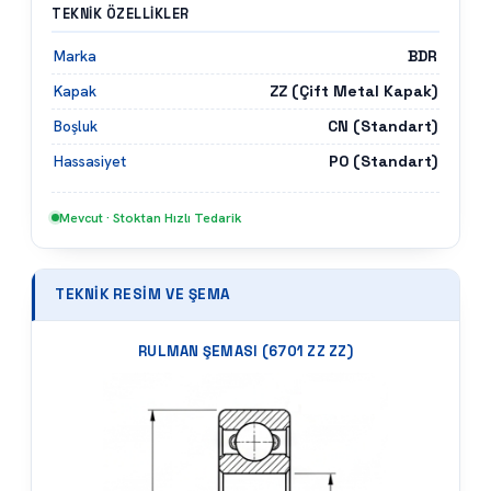
TEKNIK ÖZELLIKLER
BDR
Marka
ZZ (Çift Metal Kapak)
Kapak
CN (Standart)
Boşluk
P0 (Standart)
Hassasiyet
Mevcut · Stoktan Hızlı Tedarik
TEKNIK RESIM VE ŞEMA
RULMAN ŞEMASI (
6701 ZZ ZZ
)