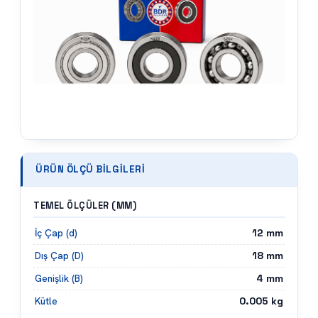
ÜRÜN ÖLÇÜ BILGILERI
TEMEL ÖLÇÜLER (MM)
12
mm
İç Çap (d)
18
mm
Dış Çap (D)
4
mm
Genişlik (B)
0.005
kg
Kütle