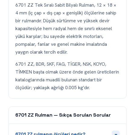
6701 ZZ Tek Sıralı Sabit Bilyalı Rulman, 12 × 18 ×
4 mm (iç çap × dış çap × genişlik) ölçülerine sahip
bir rulmandır. Düşük sürtünme ve yüksek devir
kapasitesiyle hem radyal hem de sınırlı eksenel
yükü karşılar; bu sayede elektrik motorları,
pompalar, fanlar ve genel makine imalatında
yaygın olarak tercih edilir.
6701 ZZ, BDR, SKF, FAG, TİGER, NSK, KOYO,
TİMKEN başta olmak üzere önde gelen üreticilerin
kataloglarında muadili bulunan standart bir
ölçüdür; yaklaşık ağırlığı 0.005 kg'dır.
6701 ZZ Rulman — Sıkça Sorulan Sorular
−
6701 ZZ rulmanın ölçüleri nedir?