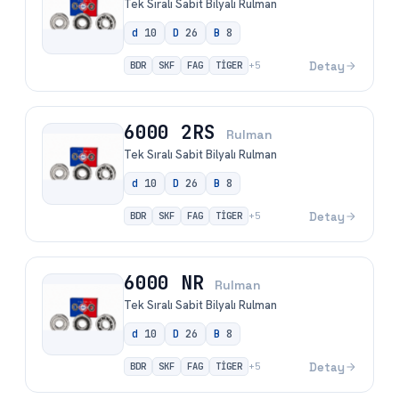
Tek Sıralı Sabit Bilyalı Rulman
d
10
D
26
B
8
BDR
SKF
FAG
TİGER
Detay
+
5
6000 2RS
Rulman
Tek Sıralı Sabit Bilyalı Rulman
d
10
D
26
B
8
BDR
SKF
FAG
TİGER
Detay
+
5
6000 NR
Rulman
Tek Sıralı Sabit Bilyalı Rulman
d
10
D
26
B
8
BDR
SKF
FAG
TİGER
Detay
+
5