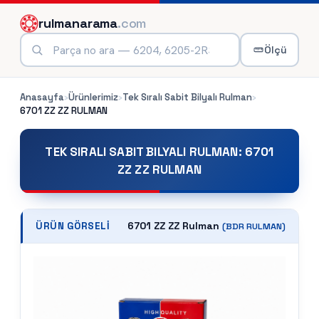
rulmanarama
.com
Ölçü
Anasayfa
›
Ürünlerimiz
›
Tek Sıralı Sabit Bilyalı Rulman
›
6701 ZZ ZZ
RULMAN
TEK SIRALI SABIT BILYALI RULMAN
:
6701
ZZ ZZ RULMAN
6701 ZZ ZZ Rulman
ÜRÜN GÖRSELI
(
BDR
RULMAN)