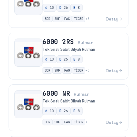
d
10
D
26
B
8
BDR
SKF
FAG
TİGER
Detay
+
5
6000 2RS
Rulman
Tek Sıralı Sabit Bilyalı Rulman
d
10
D
26
B
8
BDR
SKF
FAG
TİGER
Detay
+
5
6000 NR
Rulman
Tek Sıralı Sabit Bilyalı Rulman
d
10
D
26
B
8
BDR
SKF
FAG
TİGER
Detay
+
5