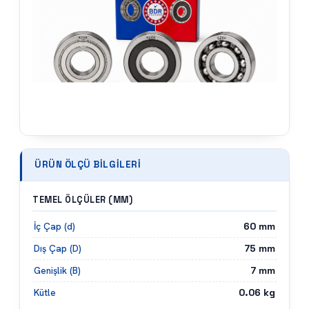
ÜRÜN ÖLÇÜ BILGILERI
TEMEL ÖLÇÜLER (MM)
60
mm
İç Çap (d)
75
mm
Dış Çap (D)
7
mm
Genişlik (B)
0.06
kg
Kütle