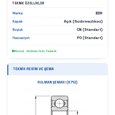
TEKNIK ÖZELLIKLER
BDR
Marka
Açık (Sızdırmazlıksız)
Kapak
CN (Standart)
Boşluk
P0 (Standart)
Hassasiyet
Mevcut · Stoktan Hızlı Tedarik
TEKNIK RESIM VE ŞEMA
RULMAN ŞEMASI (
6712
)