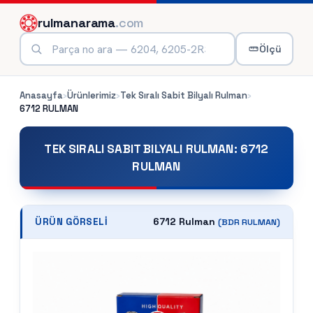
rulmanarama
.com
Ölçü
Anasayfa
›
Ürünlerimiz
›
Tek Sıralı Sabit Bilyalı Rulman
›
6712
RULMAN
TEK SIRALI SABIT BILYALI RULMAN
:
6712
RULMAN
6712 Rulman
ÜRÜN GÖRSELI
(
BDR
RULMAN)