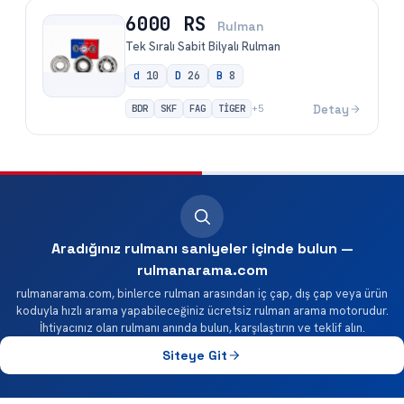
6000 RS
Rulman
Tek Sıralı Sabit Bilyalı Rulman
d
10
D
26
B
8
BDR
SKF
FAG
TİGER
Detay
+
5
Aradığınız rulmanı saniyeler içinde bulun —
rulmanarama.com
rulmanarama.com, binlerce rulman arasından iç çap, dış çap veya ürün
koduyla hızlı arama yapabileceğiniz ücretsiz rulman arama motorudur.
İhtiyacınız olan rulmanı anında bulun, karşılaştırın ve teklif alın.
Siteye Git