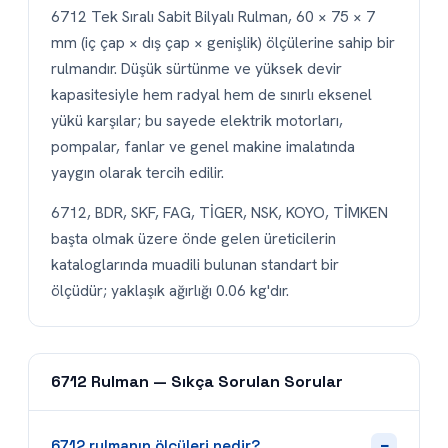
6712 Tek Sıralı Sabit Bilyalı Rulman, 60 × 75 × 7
mm (iç çap × dış çap × genişlik) ölçülerine sahip bir
rulmandır. Düşük sürtünme ve yüksek devir
kapasitesiyle hem radyal hem de sınırlı eksenel
yükü karşılar; bu sayede elektrik motorları,
pompalar, fanlar ve genel makine imalatında
yaygın olarak tercih edilir.
6712, BDR, SKF, FAG, TİGER, NSK, KOYO, TİMKEN
başta olmak üzere önde gelen üreticilerin
kataloglarında muadili bulunan standart bir
ölçüdür; yaklaşık ağırlığı 0.06 kg'dır.
6712 Rulman — Sıkça Sorulan Sorular
−
6712 rulmanın ölçüleri nedir?