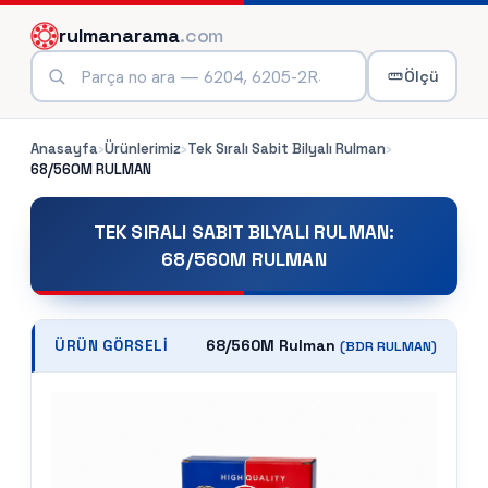
rulmanarama
.com
Ölçü
Anasayfa
›
Ürünlerimiz
›
Tek Sıralı Sabit Bilyalı Rulman
›
68/560M
RULMAN
TEK SIRALI SABIT BILYALI RULMAN
:
68/560M RULMAN
68/560M Rulman
ÜRÜN GÖRSELI
(
BDR
RULMAN)