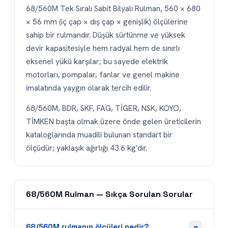
68/560M Tek Sıralı Sabit Bilyalı Rulman, 560 × 680
× 56 mm (iç çap × dış çap × genişlik) ölçülerine
sahip bir rulmandır. Düşük sürtünme ve yüksek
devir kapasitesiyle hem radyal hem de sınırlı
eksenel yükü karşılar; bu sayede elektrik
motorları, pompalar, fanlar ve genel makine
imalatında yaygın olarak tercih edilir.
68/560M, BDR, SKF, FAG, TİGER, NSK, KOYO,
TİMKEN başta olmak üzere önde gelen üreticilerin
kataloglarında muadili bulunan standart bir
ölçüdür; yaklaşık ağırlığı 43.6 kg'dır.
68/560M Rulman — Sıkça Sorulan Sorular
−
68/560M rulmanın ölçüleri nedir?