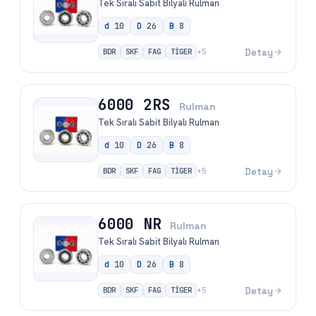
Tek Sıralı Sabit Bilyalı Rulman
d
10
D
26
B
8
BDR
SKF
FAG
TİGER
Detay
+
5
6000 2RS
Rulman
Tek Sıralı Sabit Bilyalı Rulman
d
10
D
26
B
8
BDR
SKF
FAG
TİGER
Detay
+
5
6000 NR
Rulman
Tek Sıralı Sabit Bilyalı Rulman
d
10
D
26
B
8
BDR
SKF
FAG
TİGER
Detay
+
5