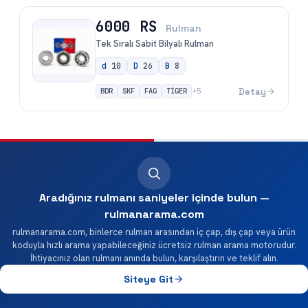
6000 RS
Rulman
Tek Sıralı Sabit Bilyalı Rulman
d
10
D
26
B
8
BDR
SKF
FAG
TİGER
Detay
+
5
Aradığınız rulmanı saniyeler içinde bulun —
rulmanarama.com
rulmanarama.com, binlerce rulman arasından iç çap, dış çap veya ürün
koduyla hızlı arama yapabileceğiniz ücretsiz rulman arama motorudur.
İhtiyacınız olan rulmanı anında bulun, karşılaştırın ve teklif alın.
Siteye Git