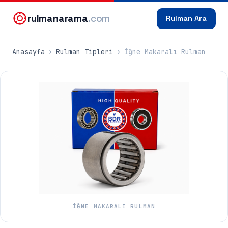
rulmanarama
.com
Rulman Ara
Anasayfa
›
Rulman Tipleri
›
İğne Makaralı Rulman
İĞNE MAKARALI RULMAN