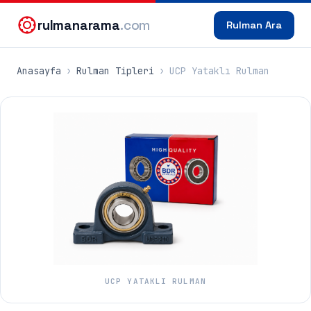
rulmanarama
.com
Rulman Ara
Anasayfa
›
Rulman Tipleri
›
UCP Yataklı Rulman
UCP YATAKLI RULMAN