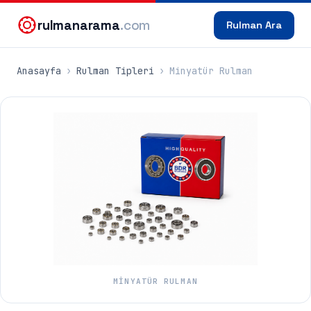
rulmanarama
.com
Rulman Ara
Anasayfa
›
Rulman Tipleri
›
Minyatür Rulman
MINYATÜR RULMAN